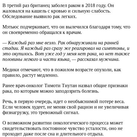
В третий раз британец заболел раком в 2018 году. Он
жаловался на кашель с кровью и сильную слабость.
Обследование выявило рак легких.
Мэтьюс подчеркивает, что он вылечился благодаря тому, что
он своевременно обращался к врачам.
— Каждый раз мне везло. Рак обнаруживали на ранней
стадии. Я каждый раз сразу же реагировал на симптомы, и
это окупилось. Вот уже год у меня нет рака, но нет также
половины легкого и части языка, — рассказал мужчина.
Медики отмечают, что в пожилом возрасте опухоли, как
правило, растут медленно.
Ранее врач-онколог Тимоти Тиутан назвал общие признаки
рака, по которым можно заподозрить болезнь.
Речь, в первую очередь, идет о необъяснимой потере веса.
Если человек худеет, не меняя свой рацион и не увеличивая
физнагрузку, это тревожный сигнал.
О возможном развитии онкологического процесса может
свидетельствовать постоянное чувство усталости, оно не
проходит даже после сна и длительного отдыха.