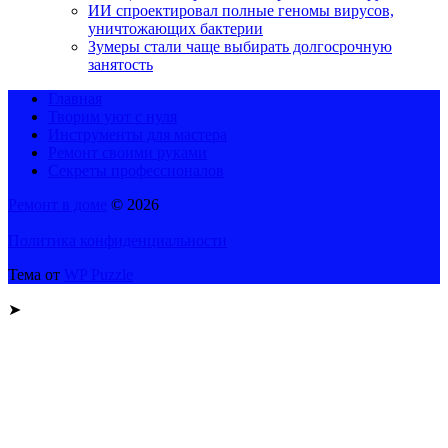
ИИ спроектировал полные геномы вирусов,
уничтожающих бактерии
Зумеры стали чаще выбирать долгосрочную
занятость
Главная
Творим уют с нуля
Инструменты для мастера
Ремонт своими руками
Секреты профессионалов
Ремонт в доме
© 2026
Политика конфиденциальности
Тема от
WP Puzzle
➤