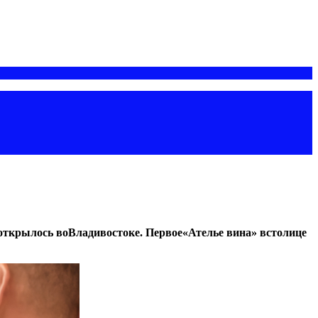
открылось воВладивостоке. Первое
«
Ателье вина
»
встолице