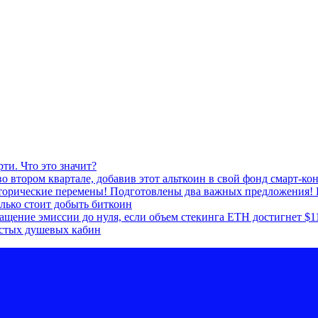
ти. Что это значит?
о втором квартале, добавив этот альткоин в свой фонд смарт-ко
сторические перемены! Подготовлены два важных предложения! 
лько стоит добыть биткоин
ащение эмиссии до нуля, если объем стекинга ETH достигнет $1
устых душевых кабин