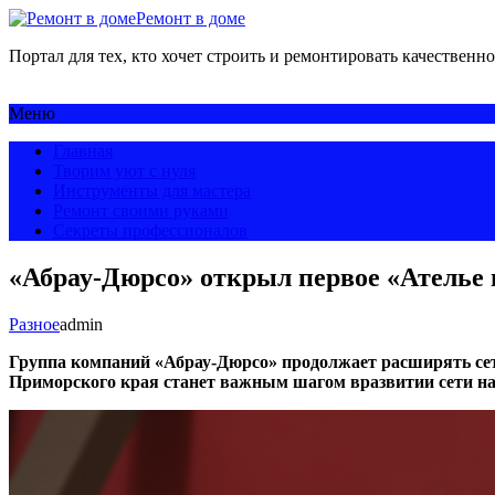
Ремонт в доме
Портал для тех, кто хочет строить и ремонтировать качественно
Меню
Главная
Творим уют с нуля
Инструменты для мастера
Ремонт своими руками
Секреты профессионалов
«Абрау-Дюрсо» открыл первое «Ателье 
Разное
admin
Группа компаний
«Абрау-Дюрсо»
продолжает расширять сет
Приморского края станет важным шагом вразвитии сети на