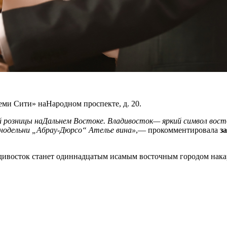
ми Сити» наНародном проспекте, д. 20.
 розницы наДальнем Востоке. Владивосток— яркий символ восто
нодельни „
Абрау-Дюрсо
“ Ателье вина»
,— прокомментировала
з
дивосток станет одиннадцатым исамым восточным городом накар