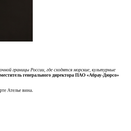
чной границы России, где сходятся морские, культурные
аместитель генерального директора П
АО «Абрау-Дюрсо»
те Ателье вина.