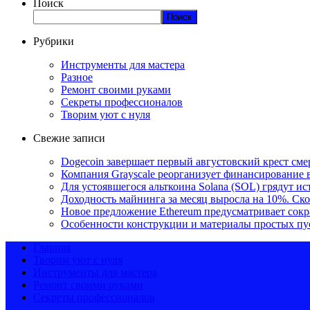
Поиск
Поиск
Рубрики
Инструменты для мастера
Разное
Ремонт своими руками
Секреты профессионалов
Творим уют с нуля
Свежие записи
Dogecoin завершает первый августовский крест смер
Компания Grayscale реорганизует финансирование в
Для устоявшегося альткоина Solana (SOL) грядут и
Доходность майнинга за месяц выросла на 10%. Ско
Новое предложение Ethereum предусматривает сокр
Особенности конструкции и материалы простых п
Главная
Творим уют с нуля
Инструменты для мастера
Ремонт своими руками
Секреты профессионалов