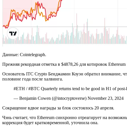
Данные: Cointelegraph.
Прежняя рекордная отметка в $4878,26 для котировок Ethereum 
Основатель ITC Crypto Бенджамин Коуэн обратил внимание, ч
половине года после халвинга.
#ETH / #BTC Quarterly returns tend to be good in H1 of post
— Benjamin Cowen (@intocryptoverse) November 23, 2024
Сокращение вдвое награды за блок состоялось 20 апреля.
Чэнь считает, что Ethereum синхронно отреагирует на возможн
коррекция будет кратковременной, уточнила она.