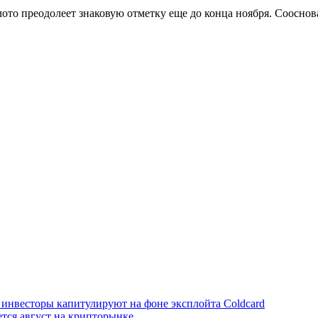
ото преодолеет знаковую отметку еще до конца ноября. Соосноват
инвесторы капитулируют на фоне эксплойта Coldcard
ется август на крипторынке