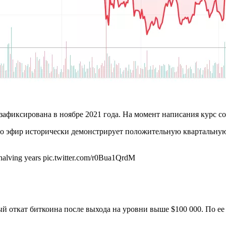
зафиксирована в ноябре 2021 года. На момент написания курс со
то эфир исторически демонстрирует положительную квартальну
-halving years pic.twitter.com/r0Bua1QrdM
ый откат биткоина после выхода на уровни выше $100 000. По ее