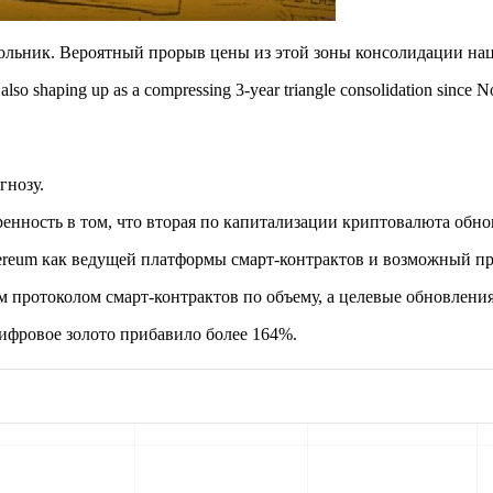
ольник. Вероятный прорыв цены из этой зоны консолидации наце
 is also shaping up as a compressing 3-year triangle consolidation sinc
гнозу.
еренность в том, что вторая по капитализации криптовалюта обн
ereum как ведущей платформы смарт-контрактов и возможный при
 протоколом смарт-контрактов по объему, а целевые обновления
цифровое золото прибавило более 164%.