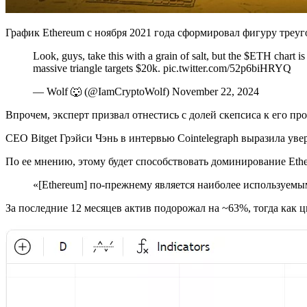
График Ethereum с ноября 2021 года сформировал фигуру треуг
Look, guys, take this with a grain of salt, but the $ETH chart
massive triangle targets $20k. pic.twitter.com/52p6biHRYQ
— Wolf 🐺 (@IamCryptoWolf) November 22, 2024
Впрочем, эксперт призвал отнестись с долей скепсиса к его про
CEO Bitget Грэйси Чэнь в интервью Cointelegraph выразила ув
По ее мнению, этому будет способствовать доминирование Eth
«[Ethereum] по-прежнему является наиболее используемым
За последние 12 месяцев актив подорожал на ~63%, тогда как 