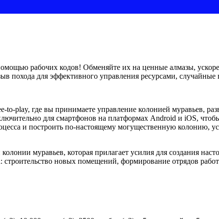
 помощью рабочих кодов! Обменяйте их на ценные алмазы, ускор
зыв похода для эффективного управления ресурсами, случайные 
ree-to-play, где вы принимаете управление колонией муравьев, ра
лючительно для смартфонов на платформах Android и iOS, чтобы
оцесса и построить по-настоящему могущественную колонию, уст
й колонии муравьев, которая прилагает усилия для создания нас
а: строительство новых помещений, формирование отрядов работ