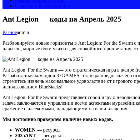
Ремонт своими руками
Секреты профессионалов
Ant Legion — коды на Апрель 2025
Разное
admin
Разблокируйте новые горизонты в Ant Legion: For the Swarm с
навыков, мирные очки улитки для спокойного процветания, от
Ant Legion: For the Swarm — это стратегическая игра в жанре f
Разработанная командой 37GAMES, эта игра предназначена иск
стремитесь извлечь максимальное удовольствие от игрового пр
использованием BlueStacks!
Ant Legion: For the Swarm представляет собой игру о небольшо
задача заключается в управлении всеми аспектами муравейник
сражение с насекомыми, нападающими на ваши владения.
Мы постоянно проверяем наличие новых кодов.
WOMEN
— ресурсы
2025ANT
— ресурсы