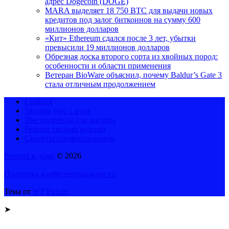
адрес Dogecoin (DOGE)
MARA выделяет 18 750 BTC для выдачи новых
кредитов под залог биткоинов на сумму 600
миллионов долларов
«Кит» Ethereum сдался после 3 лет, убытки
превысили 19 миллионов долларов
Обрезная доска второго сорта из хвойных пород:
особенности и области применения
Ветеран BioWare объяснил, почему Baldur’s Gate 3
стала отличным продолжением
Главная
Творим уют с нуля
Инструменты для мастера
Ремонт своими руками
Секреты профессионалов
Ремонт в доме
© 2026
Политика конфиденциальности
Тема от
WP Puzzle
➤