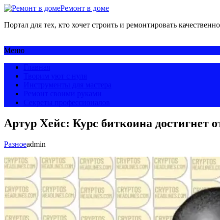
Ремонт в доме
Портал для тех, кто хочет строить и ремонтировать качественно
Меню
Главная
Творим уют с нуля
Инструменты для мастера
Ремонт своими руками
Секреты профессионалов
Артур Хейс: Курс биткоина достигнет о
Разное
admin