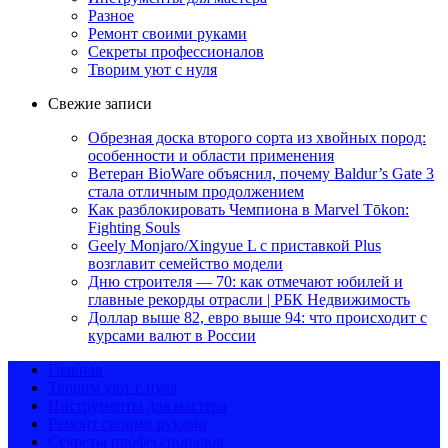
Разное
Ремонт своими руками
Секреты профессионалов
Творим уют с нуля
Свежие записи
Обрезная доска второго сорта из хвойных пород:
особенности и области применения
Ветеран BioWare объяснил, почему Baldur’s Gate 3
стала отличным продолжением
Как разблокировать Чемпиона в Marvel Tōkon:
Fighting Souls
Geely Monjaro/Xingyue L с приставкой Plus
возглавит семейство модели
Дню строителя — 70: как отмечают юбилей и
главные рекорды отрасли | РБК Недвижимость
Доллар выше 82, евро выше 94: что происходит с
курсами валют в России
Главная
Творим уют с нуля
Инструменты для мастера
Ремонт своими руками
Секреты профессионалов