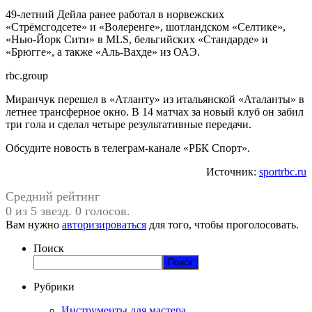
49-летний Дейла ранее работал в норвежских
«Стрёмсгодсете» и «Волеренге», шотландском «Селтике»,
«Нью-Йорк Сити» в MLS, бельгийских «Стандарде» и
«Брюгге», а также «Аль-Вахде» из ОАЭ.
rbc.group
Миранчук перешел в «Атланту» из итальянской «Аталанты» в
летнее трансферное окно. В 14 матчах за новый клуб он забил
три гола и сделал четыре результативные передачи.
Обсудите новость в телеграм-канале «РБК Спорт».
Источник:
sportrbc.ru
Средний рейтинг
0 из 5 звезд. 0 голосов.
Вам нужно
авторизироваться
для того, чтобы проголосовать.
Поиск
Поиск
Рубрики
Инструменты для мастера