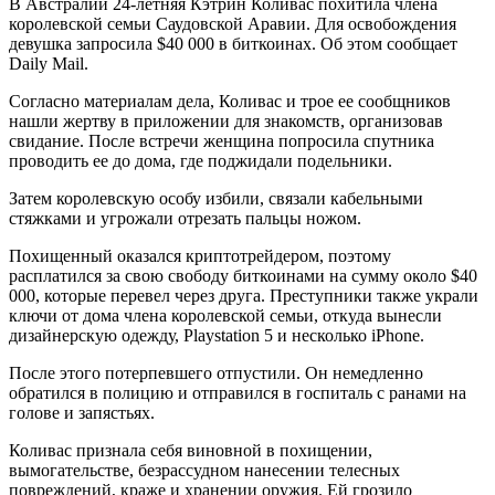
В Австралии 24-летняя Кэтрин Коливас похитила члена
королевской семьи Саудовской Аравии. Для освобождения
девушка запросила $40 000 в биткоинах. Об этом сообщает
Daily Mail.
Согласно материалам дела, Коливас и трое ее сообщников
нашли жертву в приложении для знакомств, организовав
свидание. После встречи женщина попросила спутника
проводить ее до дома, где поджидали подельники.
Затем королевскую особу избили, связали кабельными
стяжками и угрожали отрезать пальцы ножом.
Похищенный оказался криптотрейдером, поэтому
расплатился за свою свободу биткоинами на сумму около $40
000, которые перевел через друга. Преступники также украли
ключи от дома члена королевской семьи, откуда вынесли
дизайнерскую одежду, Playstation 5 и несколько iPhone.
После этого потерпевшего отпустили. Он немедленно
обратился в полицию и отправился в госпиталь с ранами на
голове и запястьях.
Коливас признала себя виновной в похищении,
вымогательстве, безрассудном нанесении телесных
повреждений, краже и хранении оружия. Ей грозило