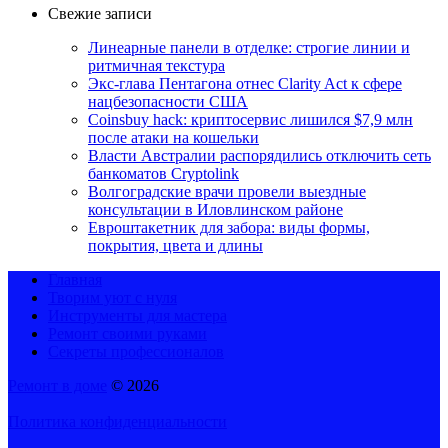
Свежие записи
Линеарные панели в отделке: строгие линии и
ритмичная текстура
Экс-глава Пентагона отнес Clarity Act к сфере
нацбезопасности США
Coinsbuy hack: криптосервис лишился $7,9 млн
после атаки на кошельки
Власти Австралии распорядились отключить сеть
банкоматов Cryptolink
Волгоградские врачи провели выездные
консультации в Иловлинском районе
Евроштакетник для забора: виды формы,
покрытия, цвета и длины
Главная
Творим уют с нуля
Инструменты для мастера
Ремонт своими руками
Секреты профессионалов
Ремонт в доме
© 2026
Политика конфиденциальности