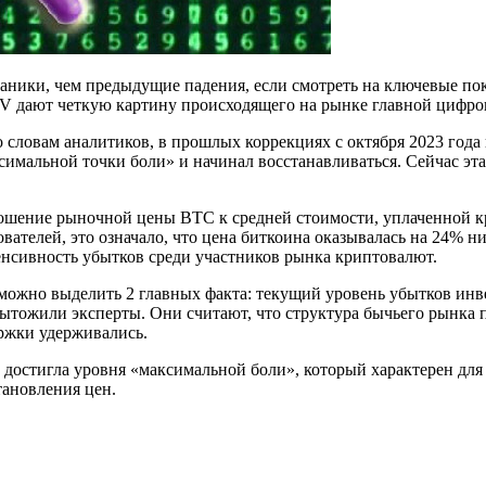
ники, чем предыдущие падения, если смотреть на ключевые пок
VRV дают четкую картину происходящего на рынке главной цифр
 словам аналитиков, в прошлых коррекциях с октября 2023 года
симальной точки боли» и начинал восстанавливаться. Сейчас эта
ение рыночной цены BTC к средней стоимости, уплаченной кр
дователей, это означало, что цена биткоина оказывалась на 24%
нсивность убытков среди участников рынка криптовалют.
ожно выделить 2 главных факта: текущий уровень убытков инв
тожили эксперты. Они считают, что структура бычьего рынка п
ржки удерживались.
 достигла уровня «максимальной боли», который характерен для
тановления цен.