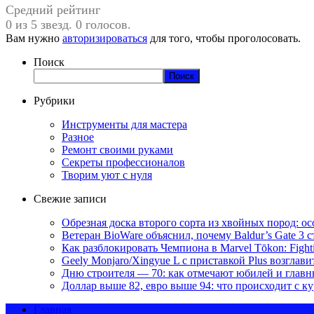
Средний рейтинг
0 из 5 звезд. 0 голосов.
Вам нужно
авторизироваться
для того, чтобы проголосовать.
Поиск
Поиск
Рубрики
Инструменты для мастера
Разное
Ремонт своими руками
Секреты профессионалов
Творим уют с нуля
Свежие записи
Обрезная доска второго сорта из хвойных пород: о
Ветеран BioWare объяснил, почему Baldur’s Gate 3
Как разблокировать Чемпиона в Marvel Tōkon: Fighti
Geely Monjaro/Xingyue L с приставкой Plus возглав
Дню строителя — 70: как отмечают юбилей и главн
Доллар выше 82, евро выше 94: что происходит с к
Главная