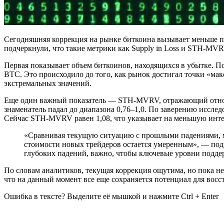
Сегодняшняя коррекция на рынке биткоина вызывает меньше па
подчеркнули, что такие метрики как Supply in Loss и STH-M
Первая показывает объем биткоинов, находящихся в убытке. По
BTC. Это происходило до того, как рынок достигал точки «мак
экстремальных значений.
Еще один важный показатель — STH-MVRV, отражающий отнош
знаменатель падал до диапазона 0,76–1,0. По заверению иссле
Сейчас STH-MVRV равен 1,08, что указывает на меньшую инте
«Сравнивая текущую ситуацию с прошлыми падениями, м
стоимости новых трейдеров остается умеренным», — поды
глубоких падений, важно, чтобы ключевые уровни подде
По словам аналитиков, текущая коррекция ощутима, но пока не
что на данный момент все еще сохраняется потенциал для восс
Ошибка в тексте? Выделите её мышкой и нажмите Ctrl + Enter