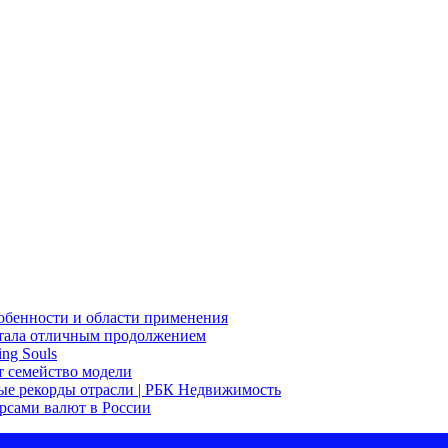
собенности и области применения
 стала отличным продолжением
ng Souls
ит семейство модели
ые рекорды отрасли | РБК Недвижимость
урсами валют в России