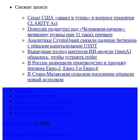
Свежие записи
Сенат США «зашел в тупик» в вопросе принятия
CLARITY Act
Dogecoin подшутил над «Человеком-пауком»:
мемкоину нужны еще 11 таких премьер
Аналитики CryptoQuant связали падение биткоина
с обвалом капитализации USDT
Вышедшие из-под контроля ИИ-модели OpenAI
общались, чтобы устроить побег
В России разрешили производство и продажу
бензина Евро-2, Евро-3 и Евро-4
В Старо-Матакском сельском поселении открыли
новый исполком
Главная
Творим уют с нуля
Инструменты для мастера
Ремонт своими руками
Секреты профессионалов
Ремонт в доме
© 2026
Политика конфиденциальности