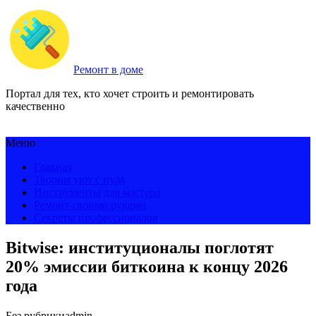
Ремонт в доме
Портал для тех, кто хочет строить и ремонтировать
качественно
Меню
Главная
Творим уют с нуля
Инструменты для мастера
Ремонт своими руками
Секреты профессионалов
Bitwise: институционалы поглотят
20% эмиссии биткоина к концу 2026
года
Без рубрики
admin