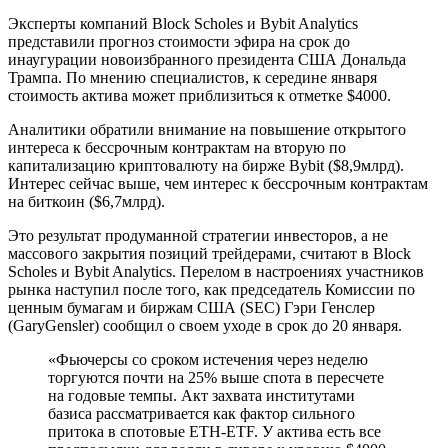
Эксперты компаний Block Scholes и Bybit Analytics
представили прогноз стоимости эфира на срок до
инаугурации новоизбранного президента США Дональда
Трампа. По мнению специалистов, к середине января
стоимость актива может приблизиться к отметке $4000.
Аналитики обратили внимание на повышение открытого
интереса к бессрочным контрактам на вторую по
капитализацию криптовалюту на бирже Bybit ($8,9млрд).
Интерес сейчас выше, чем интерес к бессрочным контрактам
на биткоин ($6,7млрд).
Это результат продуманной стратегии инвесторов, а не
массового закрытия позиций трейдерами, считают в Block
Scholes и Bybit Analytics. Перелом в настроениях участников
рынка наступил после того, как председатель Комиссии по
ценным бумагам и биржам США (SEC) Гэри Генслер
(GaryGensler) сообщил о своем уходе в срок до 20 января.
«Фьючерсы со сроком истечения через неделю
торгуются почти на 25% выше спота в пересчете
на годовые темпы. Акт захвата институтами
базиса рассматривается как фактор сильного
притока в спотовые ETH-ETF. У актива есть все