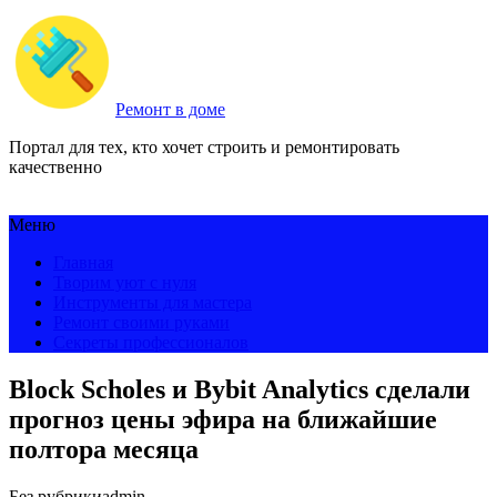
Ремонт в доме
Портал для тех, кто хочет строить и ремонтировать
качественно
Меню
Главная
Творим уют с нуля
Инструменты для мастера
Ремонт своими руками
Секреты профессионалов
Block Scholes и Bybit Analytics сделали
прогноз цены эфира на ближайшие
полтора месяца
Без рубрики
admin