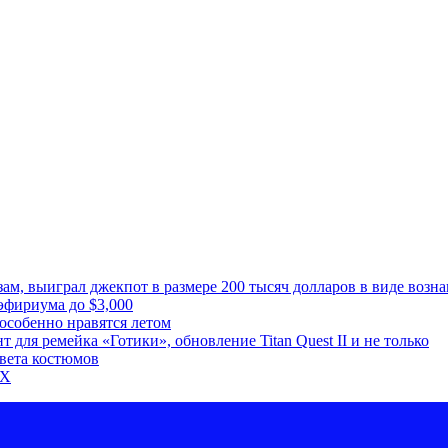
м, выиграл джекпот в размере 200 тысяч долларов в виде возна
эфириума до $3,000
особенно нравятся летом
для ремейка «Готики», обновление Titan Quest II и не только
цвета костюмов
5X