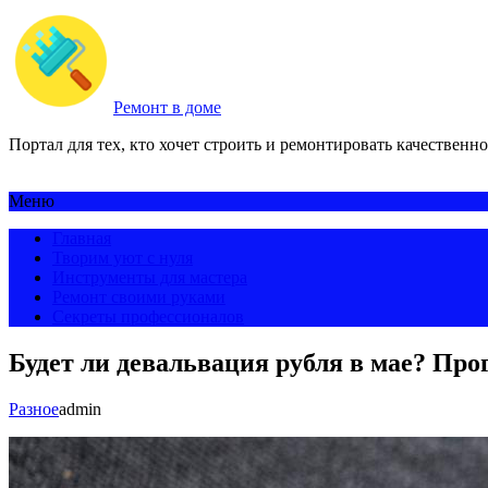
Ремонт в доме
Портал для тех, кто хочет строить и ремонтировать качественно
Меню
Главная
Творим уют с нуля
Инструменты для мастера
Ремонт своими руками
Секреты профессионалов
Будет ли девальвация рубля в мае? Про
Разное
admin