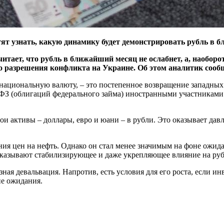
тят узнать, какую динамику будет демонстрировать рубль в 
итает, что рубль в ближайший месяц не ослабнет, а, наобор
 разрешения конфликта на Украине. Об этом аналитик сообщи
 национальную валюту, – это постепенное возвращение западных
ФЗ (облигаций федерального займа) иностранными участниками.
 активы – доллары, евро и юани – в рубли. Это оказывает давл
ия цен на нефть. Однако он стал менее значимым на фоне ожид
оказывают стабилизирующее и даже укрепляющее влияние на руб
зная девальвация. Напротив, есть условия для его роста, если 
ие ожидания.