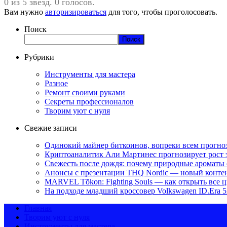
0 из 5 звезд. 0 голосов.
Вам нужно
авторизироваться
для того, чтобы проголосовать.
Поиск
Поиск
Рубрики
Инструменты для мастера
Разное
Ремонт своими руками
Секреты профессионалов
Творим уют с нуля
Свежие записи
Одинокий майнер биткоинов, вопреки всем прогноза
Криптоаналитик Али Мартинес прогнозирует рост 
Свежесть после дождя: почему природные ароматы 
Анонсы с презентации THQ Nordic — новый контент 
MARVEL Tōkon: Fighting Souls — как открыть все 
На подходе младший кроссовер Volkswagen ID.Era 
Главная
Творим уют с нуля
Инструменты для мастера