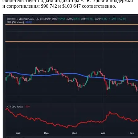
свидетельствует подъем индикатора ATR. Уровни поддержки
и сопротивления: $90 742 и $103 647 соответственно.