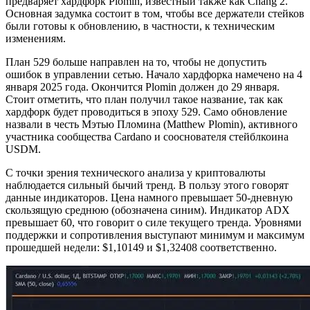
предваряет хардфорк Plomin, известный также как Chang 2.
Основная задумка состоит в том, чтобы все держатели стейков
были готовы к обновлению, в частности, к техническим
изменениям.
План 529 больше направлен на то, чтобы не допустить
ошибок в управлении сетью. Начало хардфорка намечено на 4
января 2025 года. Окончится Plomin должен до 29 января.
Стоит отметить, что план получил такое название, так как
хардфорк будет проводиться в эпоху 529. Само обновление
назвали в честь Мэтью Пломина (Matthew Plomin), активного
участника сообщества Cardano и сооснователя стейблкоина
USDM.
С точки зрения технического анализа у криптовалюты
наблюдается сильный бычий тренд. В пользу этого говорят
данные индикаторов. Цена намного превышает 50-дневную
скользящую среднюю (обозначена синим). Индикатор ADX
превышает 60, что говорит о силе текущего тренда. Уровнями
поддержки и сопротивления выступают минимум и максимум
прошедшей недели: $1,10149 и $1,32408 соответственно.