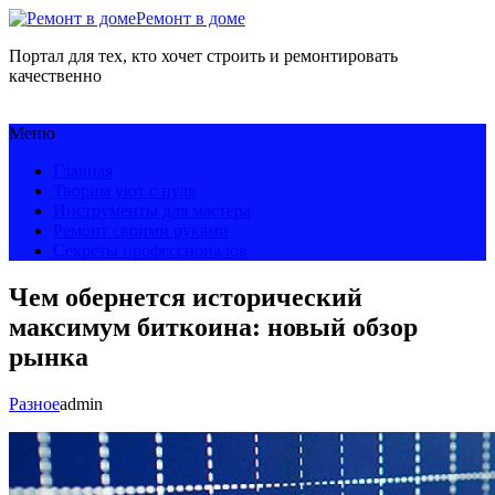
Ремонт в доме
Портал для тех, кто хочет строить и ремонтировать
качественно
Меню
Главная
Творим уют с нуля
Инструменты для мастера
Ремонт своими руками
Секреты профессионалов
Чем обернется исторический
максимум биткоина: новый обзор
рынка
Разное
admin