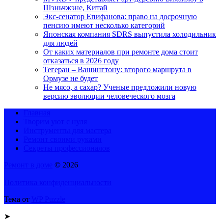
Шэньчжэне, Китай
Экс-сенатор Епифанова: право на досрочную
пенсию имеют несколько категорий
Японская компания SDRS выпустила холодильник
для людей
От каких материалов при ремонте дома стоит
отказаться в 2026 году
Тегеран – Вашингтону: второго маршрута в
Ормузе не будет
Не мясо, а сахар? Ученые предложили новую
версию эволюции человеческого мозга
Главная
Творим уют с нуля
Инструменты для мастера
Ремонт своими руками
Секреты профессионалов
Ремонт в доме
© 2026
Политика конфиденциальности
Тема от
WP Puzzle
➤