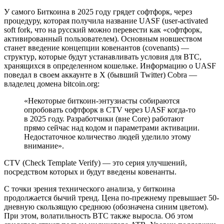
У самого Биткоина в 2025 году грядет софтфорк, через
процедуру, которая получила название UASF (user-activated
soft fork, что на русский можно перевести как «софтфорк,
активированный пользователем). Основным новшеством
станет введение концепции ковенантов (covenants) —
структур, которые будут устанавливать условия для BTC,
хранящихся в определенном кошельке. Информацию о UASF
поведал в своем аккаунте в X (бывший Twitter) Cobra —
владелец домена bitcoin.org:
«Некоторые биткоин-энтузиасты собираются
опробовать софтфорк в CTV через UASF когда-то
в 2025 году. Разработчики (вне Core) работают
прямо сейчас над кодом и параметрами активации.
Недостаточное количество людей уделило этому
внимание».
CTV (Check Template Verify) — это серия улучшений,
посредством которых и будут введены ковенанты.
С точки зрения технического анализа, у биткоина
продолжается бычий тренд. Цена по-прежнему превышает 50-
дневную скользящую среднюю (обозначена синим цветом).
При этом, волатильность BTC также выросла. Об этом