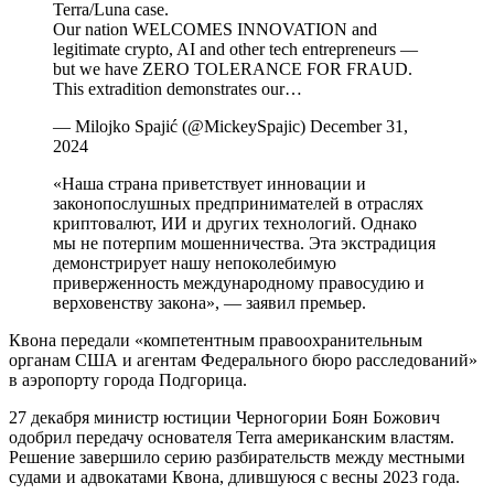
Terra/Luna case.
Our nation WELCOMES INNOVATION and
legitimate crypto, AI and other tech entrepreneurs —
but we have ZERO TOLERANCE FOR FRAUD.
This extradition demonstrates our…
— Milojko Spajić (@MickeySpajic) December 31,
2024
«Наша страна приветствует инновации и
законопослушных предпринимателей в отраслях
криптовалют, ИИ и других технологий. Однако
мы не потерпим мошенничества. Эта экстрадиция
демонстрирует нашу непоколебимую
приверженность международному правосудию и
верховенству закона», — заявил премьер.
Квона передали «компетентным правоохранительным
органам США и агентам Федерального бюро расследований»
в аэропорту города Подгорица.
27 декабря министр юстиции Черногории Боян Божович
одобрил передачу основателя Terra американским властям.
Решение завершило серию разбирательств между местными
судами и адвокатами Квона, длившуюся с весны 2023 года.