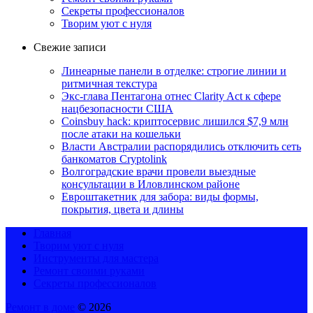
Секреты профессионалов
Творим уют с нуля
Свежие записи
Линеарные панели в отделке: строгие линии и
ритмичная текстура
Экс-глава Пентагона отнес Clarity Act к сфере
нацбезопасности США
Coinsbuy hack: криптосервис лишился $7,9 млн
после атаки на кошельки
Власти Австралии распорядились отключить сеть
банкоматов Cryptolink
Волгоградские врачи провели выездные
консультации в Иловлинском районе
Евроштакетник для забора: виды формы,
покрытия, цвета и длины
Главная
Творим уют с нуля
Инструменты для мастера
Ремонт своими руками
Секреты профессионалов
Ремонт в доме
© 2026