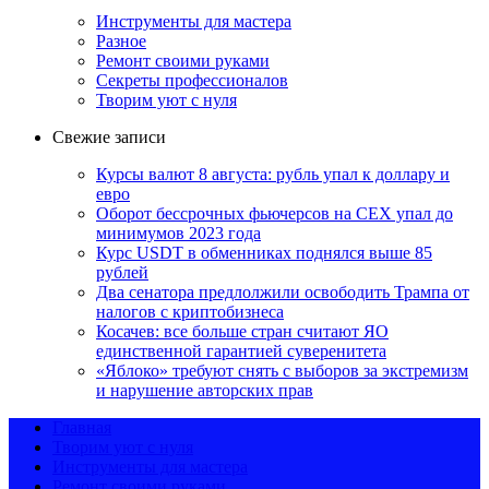
Инструменты для мастера
Разное
Ремонт своими руками
Секреты профессионалов
Творим уют с нуля
Свежие записи
Курсы валют 8 августа: рубль упал к доллару и
евро
Оборот бессрочных фьючерсов на CEX упал до
минимумов 2023 года
Курс USDT в обменниках поднялся выше 85
рублей
Два сенатора предлолжили освободить Трампа от
налогов с криптобизнеса
Косачев: все больше стран считают ЯО
единственной гарантией суверенитета
«Яблоко» требуют снять с выборов за экстремизм
и нарушение авторских прав
Главная
Творим уют с нуля
Инструменты для мастера
Ремонт своими руками