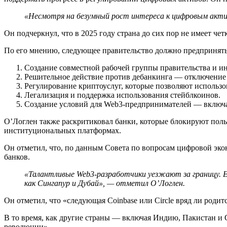
«
Несмотря на безумный рост интереса к цифровым акти
Он подчеркнул, что в 2025 году страна до сих пор не имеет 
По его мнению, следующее правительство должно предпринять
Создание совместной рабочей группы правительства и и
Решительное действие против дебанкинга — отключение л
Регулирование криптоуслуг, которые позволяют использо
Легализация и поддержка использования стейблкоинов.
Создание условий для Web3-предпринимателей — включая
О’Логлен также раскритиковал банки, которые блокируют поль
институциональных платформах.
Он отметил, что, по данным Совета по вопросам цифровой эко
банков.
«
Талантливые Web3-разработчики уезжают за границу. 
как Сингапур и Дубай
», —
отметил О’Логлен.
Он отметил, что «следующая Coinbase или Circle вряд ли родит
В то время, как другие страны — включая Индию, Пакистан 
революции».