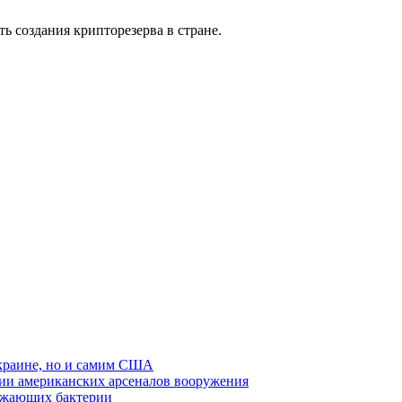
 создания крипторезерва в стране.
 Украине, но и самим США
нии американских арсеналов вооружения
ожающих бактерии