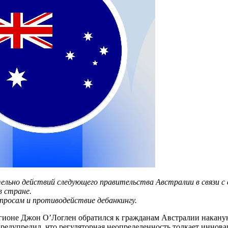
льно действий следующего правительства Австралии в связи с 
 стране.
просам и противодействие дебанкингу.
гионе Джон О’Логлен обратился к гражданам Австралии наканун
едупредил, что регуляторная неопределенность толкает инновац