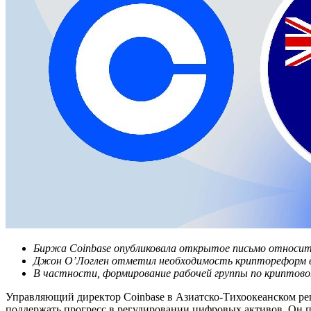
Биржа Coinbase опубликовала открытое письмо относите
Джон О’Логлен отметил необходимость криптореформ в
В частности, формирование рабочей группы по криптово
Управляющий директор Coinbase в Азиатско-Тихоокеанском ре
поддержать прогресс в регулировании цифровых активов. Он пр