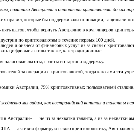
вам, политика Австралии в отношении криптовалют до сих по
четких правил, которые бы поддерживали инновации, защищали п
 пять шагов, чтобы вернуть Австралию в круг лидеров криптор
ндустрии по криптовалютам в течение первых 100 дней.
юдей и бизнеса от финансовых услуг из-за связи с криптовалю
вать цифровые активы так же, как традиционные.
 налоговые льготы, гранты и стартап-поддержку.
зователей за операции с криптовалютой, тогда как сами эти уч
номики Австралии, 75% криптоактивных пользователей сталкива
Ежедневно мы видим, как австралийский капитал и таланты пе
ся в Австралии» — не из-за нехватки таланта, а из-за нехватки 
и США — активно формируют свою криптополитику, Австралия «