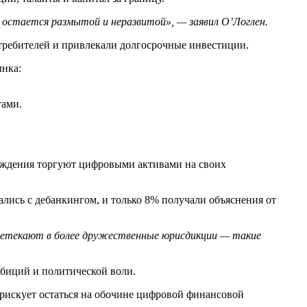
р остается размытой и неразвитой
», —
заявил О’Логлен.
отребителей и привлекали долгосрочные инвестиции.
ынка:
тами.
реждения торгуют цифровыми активами на своих
лись с дебанкингом, и только 8% получали объяснения от
ретекают в более дружественные юрисдикции — такие
амбиций и политической воли.
рискует остаться на обочине цифровой финансовой