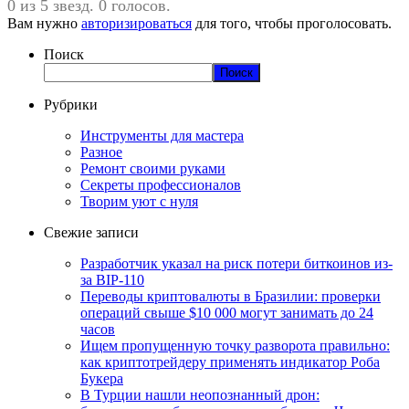
0 из 5 звезд. 0 голосов.
Вам нужно
авторизироваться
для того, чтобы проголосовать.
Поиск
Поиск
Рубрики
Инструменты для мастера
Разное
Ремонт своими руками
Секреты профессионалов
Творим уют с нуля
Свежие записи
Разработчик указал на риск потери биткоинов из-
за BIP-110
Переводы криптовалюты в Бразилии: проверки
операций свыше $10 000 могут занимать до 24
часов
Ищем пропущенную точку разворота правильно:
как криптотрейдеру применять индикатор Роба
Букера
В Турции нашли неопознанный дрон: