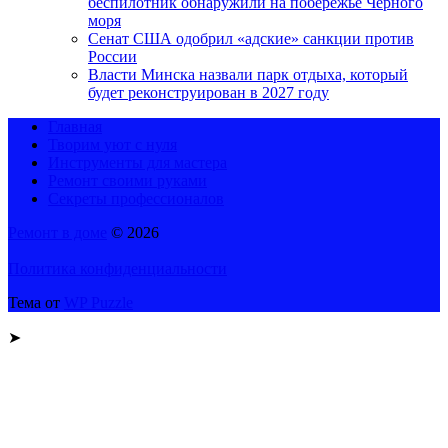
беспилотник обнаружили на побережье Черного
моря
Сенат США одобрил «адские» санкции против
России
Власти Минска назвали парк отдыха, который
будет реконструирован в 2027 году
Главная
Творим уют с нуля
Инструменты для мастера
Ремонт своими руками
Секреты профессионалов
Ремонт в доме
© 2026
Политика конфиденциальности
Тема от
WP Puzzle
➤