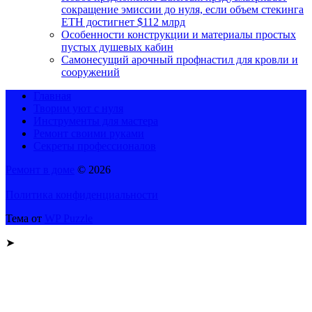
сокращение эмиссии до нуля, если объем стекинга
ETH достигнет $112 млрд
Особенности конструкции и материалы простых
пустых душевых кабин
Самонесущий арочный профнастил для кровли и
сооружений
Главная
Творим уют с нуля
Инструменты для мастера
Ремонт своими руками
Секреты профессионалов
Ремонт в доме
© 2026
Политика конфиденциальности
Тема от
WP Puzzle
➤