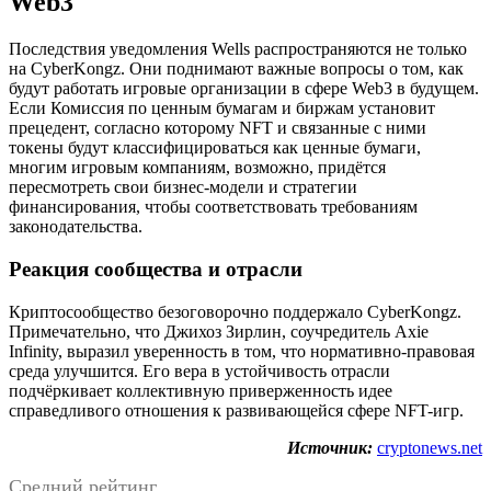
Web3
Последствия уведомления Wells распространяются не только
на CyberKongz. Они поднимают важные вопросы о том, как
будут работать игровые организации в сфере Web3 в будущем.
Если Комиссия по ценным бумагам и биржам установит
прецедент, согласно которому NFT и связанные с ними
токены будут классифицироваться как ценные бумаги,
многим игровым компаниям, возможно, придётся
пересмотреть свои бизнес-модели и стратегии
финансирования, чтобы соответствовать требованиям
законодательства.
Реакция сообщества и отрасли
Криптосообщество безоговорочно поддержало CyberKongz.
Примечательно, что Джихоз Зирлин, соучредитель Axie
Infinity, выразил уверенность в том, что нормативно-правовая
среда улучшится. Его вера в устойчивость отрасли
подчёркивает коллективную приверженность идее
справедливого отношения к развивающейся сфере NFT-игр.
Источник:
cryptonews.net
Средний рейтинг