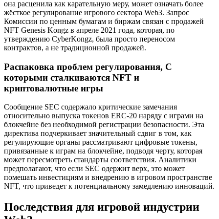
она расценила как карательную меру, может означать более
жёсткое регулирование игрового сектора Web3. Запрос
Комиссии по ценным бумагам и биржам связан с продажей
NFT Genesis Kongz в апреле 2021 года, которая, по
утверждению CyberKongz, была просто переносом
контрактов, а не традиционной продажей.
Распаковка проблем регулирования, С
которыми сталкиваются NFT и
криптовалютные игры
Сообщение SEC содержало критические замечания
относительно выпуска токенов ERC-20 наряду с играми на
блокчейне без необходимой регистрации безопасности. Эта
директива подчеркивает значительный сдвиг в том, как
регулирующие органы рассматривают цифровые токены,
привязанные к играм на блокчейне, подводя черту, которая
может пересмотреть стандарты соответствия. Аналитики
предполагают, что если SEC одержит верх, это может
помешать инвестициям и внедрению в игровом пространстве
NFT, что приведет к потенциальному замедлению инноваций.
Последствия для игровой индустрии