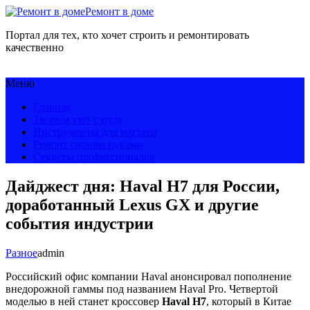
Ремонт в доме
Портал для тех, кто хочет строить и ремонтировать
качественно
Меню
Главная
Творим уют с нуля
Инструменты для мастера
Ремонт своими руками
Секреты профессионалов
Дайджест дня: Haval H7 для России,
доработанный Lexus GX и другие
события индустрии
Разное
admin
Российский офис компании Haval анонсировал пополнение
внедорожной гаммы под названием Haval Pro. Четвертой
моделью в ней станет кроссовер
Haval H7
, который в Китае