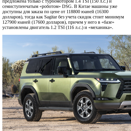
предложена только с турбомотором 1.4 TSI (150 л.с.) и
семиступенчатым «роботом» DSG. В Китае машины уже
доступны для заказа по цене от 118800 юаней (16300
долларов), тогда как Sagitar без учета скидок стоит минимум
127900 юаней (17600 долларов), причем у него в «базе»
установлены двигатель 1.2 TSI (116 л.с.) и «механика».