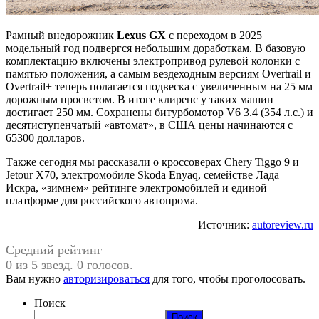
Рамный внедорожник
Lexus GX
с переходом в 2025
модельный год подвергся небольшим доработкам. В базовую
комплектацию включены электропривод рулевой колонки с
памятью положения, а самым вездеходным версиям Overtrail и
Overtrail+ теперь полагается подвеска с увеличенным на 25 мм
дорожным просветом. В итоге клиренс у таких машин
достигает 250 мм. Сохранены битурбомотор V6 3.4 (354 л.с.) и
десятиступенчатый «автомат», в США цены начинаются с
65300 долларов.
Также сегодня мы рассказали о кроссоверах Chery Tiggo 9 и
Jetour X70, электромобиле Skoda Enyaq, семействе Лада
Искра, «зимнем» рейтинге электромобилей и единой
платформе для российского автопрома.
Источник:
autoreview.ru
Средний рейтинг
0 из 5 звезд. 0 голосов.
Вам нужно
авторизироваться
для того, чтобы проголосовать.
Поиск
Поиск