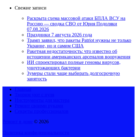
Свежие записи
Раскрыта схема массовой атаки БПЛА ВСУ на
Россию — сводка СВО от Юрия Подоляки
07.08.2026
Праздники 7 августа 2026 года
Трамп заявил, что ракеты Patriot нужны не только
Украине, но и самим США
Ракетная недостаточность: что известно об
истощении американских арсеналов вооружения
ИИ спроектировал полные геномы вирусов,
уничтожающих бактерии
Зумеры стали чаще выбирать долгосрочную
занятость
Главная
Творим уют с нуля
Инструменты для мастера
Ремонт своими руками
Секреты профессионалов
Ремонт в доме
© 2026
Политика конфиденциальности