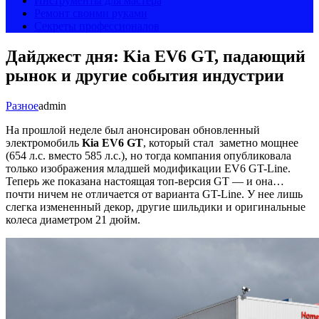
Инструменты для мастера
Ремонт своими руками
Секреты профессионалов
Дайджест дня: Kia EV6 GT, падающий
рынок и другие события индустрии
Разное
admin
На прошлой неделе был анонсирован обновленный
электромобиль
Kia
EV6 GT
, который стал заметно мощнее
(654 л.с. вместо 585 л.с.), но тогда компания опубликовала
только изображения младшей модификации EV6 GT-Line.
Теперь же показана настоящая топ-версия GT — и она…
почти ничем не отличается от варианта GT-Line. У нее лишь
слегка измененный декор, другие шильдики и оригинальные
колеса диаметром 21 дюйм.