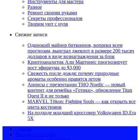
Инструменты для мастера
Разное
Ремонт своими руками
Секреты профессионалов
Творим уют с нуля
Свежие записи
Одинокий майнер биткоинов, вопреки всем
прогнозам, выиграл джекпот в размере 200 тысяч
долларов в виде вознаграждения за блок
Криптоаналитик Али Мартинес прогнозирует
рост эфириума до $3,000
Свежесть после дождя: почему природные
ароматы особенно нравятся летом
Анонсы с презентации THQ Nordic — новый
контент для ремейка «Готики», обновление Titan
Quest II и не только
MARVEL Tōkon: Fighting Souls — как открыть все
цвета костюмов
На подходе младший кроссовер Volkswagen ID.Era
5X
Главная
Творим уют с нуля