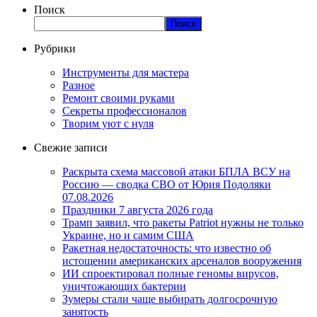
Поиск
Поиск
Рубрики
Инструменты для мастера
Разное
Ремонт своими руками
Секреты профессионалов
Творим уют с нуля
Свежие записи
Раскрыта схема массовой атаки БПЛА ВСУ на
Россию — сводка СВО от Юрия Подоляки
07.08.2026
Праздники 7 августа 2026 года
Трамп заявил, что ракеты Patriot нужны не только
Украине, но и самим США
Ракетная недостаточность: что известно об
истощении американских арсеналов вооружения
ИИ спроектировал полные геномы вирусов,
уничтожающих бактерии
Зумеры стали чаще выбирать долгосрочную
занятость