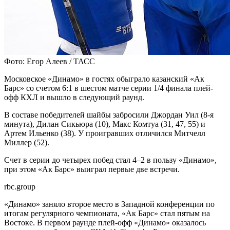
Фото: Егор Алеев / ТАСС
Московское «Динамо» в гостях обыграло казанский «Ак
Барс» со счетом 6:1 в шестом матче серии 1/4 финала плей-
офф КХЛ и вышло в следующий раунд.
В составе победителей шайбы забросили Джордан Уил (8-я
минута), Дилан Сикьюра (10), Макс Комтуа (31, 47, 55) и
Артем Ильенко (38). У проигравших отличился Митчелл
Миллер (52).
Счет в серии до четырех побед стал 4–2 в пользу «Динамо»,
при этом «Ак Барс» выиграл первые две встречи.
rbc.group
«Динамо» заняло второе место в Западной конференции по
итогам регулярного чемпионата, «Ак Барс» стал пятым на
Востоке. В первом раунде плей-офф «Динамо» оказалось