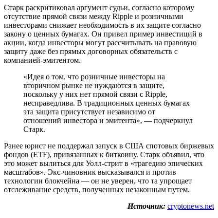
Старк раскритиковал аргумент судьи, согласно которому
отсутствие прямой связи между Ripple и розничными
инвесторами снижает необходимость в их защите согласно
закону о ценных бумагах. Он привел пример инвестиций в
акции, когда инвесторы могут рассчитывать на правовую
защиту даже без прямых договорных обязательств с
компанией-эмитентом.
«Идея о том, что розничные инвесторы на
вторичном рынке не нуждаются в защите,
поскольку у них нет прямой связи с Ripple,
несправедлива. В традиционных ценных бумагах
эта защита присутствует независимо от
отношений инвестора и эмитента», — подчеркнул
Старк.
Ранее юрист не поддержал запуск в США спотовых биржевых
фондов (ETF), привязанных к биткоину. Старк объявил, что
это может вылиться для Уолл-стрит в «трагедию эпических
масштабов». Экс-чиновник высказывался и против
технологии блокчейна — он не уверен, что та упрощает
отслеживание средств, полученных незаконным путем.
Источник:
cryptonews.net