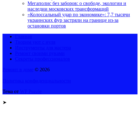
Мегаполис без заборов: о свободе, экологии и
наследии московских трансформаций
«Колоссальный удар по экономике»: 7,7 тысячи
украинских фур застряли на границе из-за
остановки портов
Главная
Творим уют с нуля
Инструменты для мастера
Ремонт своими руками
Секреты профессионалов
Ремонт в доме
© 2026
Политика конфиденциальности
Тема от
WP Puzzle
➤