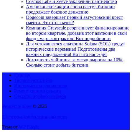
Cosmos Labs и Zeeve заключили партнерство
Американские акции снова растут, биткоин
продолжает боковое движение
Dogecoin завершает первый августовский крест
смерти. Что это значит?
Компания Grayscale реорганизует финансирование
во втором квартале, добавив этот альткоин в свой
фонд смарт-контрактов! Вот подробности
Для устоявшегося альткоина Solana (SOL) грядут
исторические перемены! Подготовлены два
важных предложения! Вот что нас ждёт
Доходность майнинга за месяц выросла на 10%.
Сколько стоит добыть биткоин
Главная
Творим уют с нуля
Инструменты для мастера
Ремонт своими руками
Секреты профессионалов
Ремонт в доме
© 2026
Политика конфиденциальности
Тема от
WP Puzzle