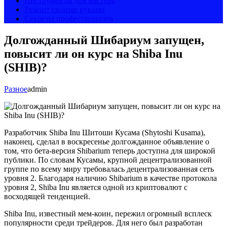
Инструменты для мастера
Ремонт своими руками
Секреты профессионалов
Долгожданный Шибариум запущен,
повысит ли он курс на Shiba Inu
(SHIB)?
Разное
admin
Разработчик Shiba Inu Шитоши Кусама (Shytoshi Kusama),
наконец, сделал в воскресенье долгожданное объявление о
том, что бета-версия Shibarium теперь доступна для широкой
публики. По словам Кусамы, крупной децентрализованной
группе по всему миру требовалась децентрализованная сеть
уровня 2. Благодаря наличию Shibarium в качестве протокола
уровня 2, Shiba Inu является одной из криптовалют с
восходящей тенденцией.
Shiba Inu, известный мем-коин, пережил огромный всплеск
популярности среди трейдеров. Для него был разработан