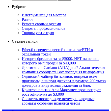
Рубрики
Инструменты для мастера
Разное
Ремонт своими руками
Секреты профессионалов
Творим уют с нуля
Свежие записи
Ether.fi перенесла рестейкинг из weETH в
отдельный токен
История бриллианта за $5000, NFT на основе
которого был продан за $43,000
Достигла ли Cardano (ADA) дна? Аналитическая
компания сообщает! Вот последняя информация
Одинокий майнер биткоинов, вопреки всем
прогнозам, выиграл джекпот в размере 200 тысяч
долларов в виде вознаграждения за блок
Криптоаналитик Али Мартинес прогнозирует
рост эфириума до $3,000
Свежесть после дождя: почему природные
ароматы особенно нравятся летом