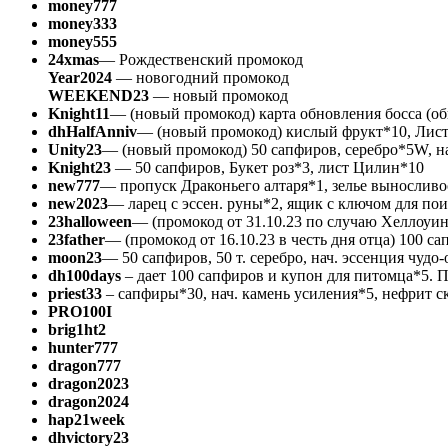
money777
money333
money555
24xmas
— Рождественский промокод
Year2024
— новогодний промокод
WEEKEND23
— новый промокод
Knight11
— (новый промокод) карта обновления босса (о
dhHalfAnniv
— (новый промокод) кислый фрукт*10, Лист 
Unity23
— (новый промокод) 50 сапфиров, серебро*5W, нач
Knight23
— 50 сапфиров, Букет роз*3, лист Цилин*10
new777
— пропуск Драконьего алтаря*1, зелье выносливо
new2023
— ларец с эссен. руны*2, ящик с ключом для по
23halloween
— (промокод от 31.10.23 по случаю Хеллоуин
23father
— (промокод от 16.10.23 в честь дня отца) 100 с
moon23
— 50 сапфиров, 50 т. серебро, нач. эссенция чудо-
dh100days
– дает 100 сапфиров и купон для питомца*5. 
priest33
– сапфиры*30, нач. камень усиления*5, нефрит 
PRO100I
brig1ht2
hunter777
dragon777
dragon2023
dragon2024
hap21week
dhvictory23