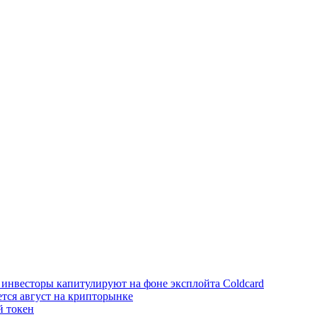
инвесторы капитулируют на фоне эксплойта Coldcard
ется август на крипторынке
й токен