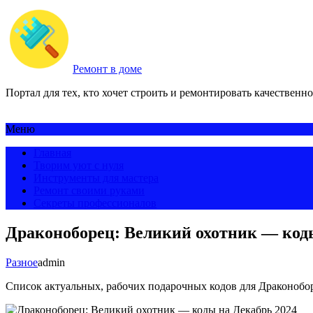
Ремонт в доме
Портал для тех, кто хочет строить и ремонтировать качественно
Меню
Главная
Творим уют с нуля
Инструменты для мастера
Ремонт своими руками
Секреты профессионалов
Драконоборец: Великий охотник — код
Разное
admin
Список актуальных, рабочих подарочных кодов для Драконобо