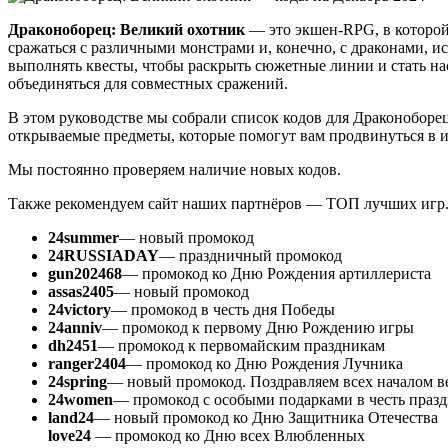
Драконоборец: Великий охотник
— это экшен-RPG, в которой 
сражаться с различными монстрами и, конечно, с драконами, и
выполнять квесты, чтобы раскрыть сюжетные линии и стать на
объединяться для совместных сражений.
В этом руководстве мы собрали список кодов для Драконоборе
открываемые предметы, которые помогут вам продвинуться в и
Мы постоянно проверяем наличие новых кодов.
Также рекомендуем сайт наших партнёров — ТОП лучших игр
24summer
— новый промокод
24RUSSIADAY
— праздничный промокод
gun202468
— промокод ко Дню Рождения артиллериста
assas2405
— новый промокод
24victory
— промокод в честь дня Победы
24anniv
— промокод к первому Дню Рождению игры
dh2451
— промокод к первомайским праздникам
ranger2404
— промокод ко Дню Рождения Лучника
24spring
— новый промокод. Поздравляем всех началом 
24women
— промокод с особыми подарками в честь празд
land24
— новый промокод ко Дню Защитника Отечества
love24
— промокод ко Дню всех Влюбленных