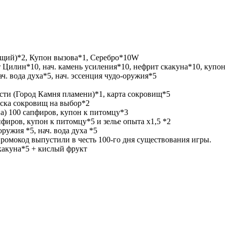
бщий)*2, Купон вызова*1, Серебро*10W
Цилин*10, нач. камень усиления*10, нефрит скакуна*10, купон 
. вода духа*5, нач. эссенция чудо-оружия*5
сти (Город Камня пламени)*1, карта сокровищ*5
иска сокровищ на выбор*2
а) 100 сапфиров, купон к питомцу*3
апфиров, купон к питомцу*5 и зелье опыта х1,5 *2
оружия *5, нач. вода духа *5
Промокод выпустили в честь 100-го дня существования игры.
скакуна*5 + кислый фрукт