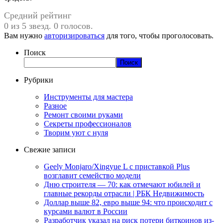
Средний рейтинг
0 из 5 звезд. 0 голосов.
Вам нужно
авторизироваться
для того, чтобы проголосовать.
Поиск
Поиск
Рубрики
Инструменты для мастера
Разное
Ремонт своими руками
Секреты профессионалов
Творим уют с нуля
Свежие записи
Geely Monjaro/Xingyue L с приставкой Plus
возглавит семейство модели
Дню строителя — 70: как отмечают юбилей и
главные рекорды отрасли | РБК Недвижимость
Доллар выше 82, евро выше 94: что происходит с
курсами валют в России
Разработчик указал на риск потери биткоинов из-