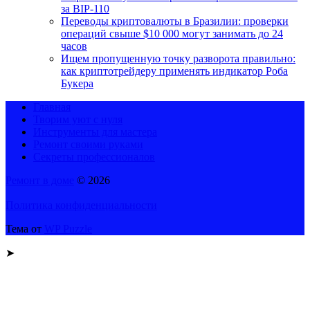
за BIP-110
Переводы криптовалюты в Бразилии: проверки
операций свыше $10 000 могут занимать до 24
часов
Ищем пропущенную точку разворота правильно:
как криптотрейдеру применять индикатор Роба
Букера
Главная
Творим уют с нуля
Инструменты для мастера
Ремонт своими руками
Секреты профессионалов
Ремонт в доме
© 2026
Политика конфиденциальности
Тема от
WP Puzzle
➤