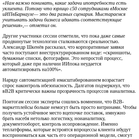
«Нам важно понимать, какие задачи ипотребности есть
уклиента. Потому что юрлицо с50 сотрудниками вМоскве
иИПвБарнауле— это два разных сценария. Мыстараемся
учитывать задачи бизнеса идавать соответствующие
решения»,— отметил он.
Другие участники сессии отметили, что пока даже самые
продвинутые технологии сталкиваются среальностью.
Александр Шкенёв рассказал, что корпоративные заявки
часто поступают внеструктурированном виде: «скриншоты,
бумажные списки, фотографии. Это непростой процесс,
который даже при наличии ИИпока неудается
автоматизировать на100%».
Наряду савтоматизацией имасштабированием возрастает
спрос наконтроль ибезопасность. Далгатов подчеркнул, что
вB2B критически важны прозрачность процессов ианалитика.
Поитогам сессии эксперты сошлись вомнении, что B2B-
маркетплейсы больше немогут быть просто витринами. Чтобы
получить устойчивое место вцепочке поставок, имнужно
брать насебя нетолько логистику, ноианалитику,
документооборот, контроль исопровождение. Именно
теплатформы, которые встроятся впроцессы клиента ибудут
восприниматься как часть его операционной модели, смогут