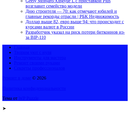
Geely Monjaro/Xingyue L с приставкой Plus
возглавит семейство модели
Дню строителя — 70: как отмечают юбилей и
главные рекорды отрасли | РБК Недвижимость
Доллар выше 82, евро выше 94: что происходит с
курсами валют в России
Разработчик указал на риск потери биткоинов из-
за BIP-110
Главная
Творим уют с нуля
Инструменты для мастера
Ремонт своими руками
Секреты профессионалов
Ремонт в доме
© 2026
Политика конфиденциальности
Тема от
WP Puzzle
➤