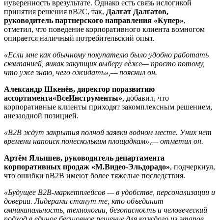
иуверенность врезультате. Однако есть связь ислогикой
принятия решения вB2C, так,
Далгат Далгатов,
руководитель партнерского направления «Купер»
,
отметил, что поведение корпоративного клиента вомногом
опирается наличный потребительский опыт.
«Если мне как обычному покупателю было удобно работать
скомпанией, яикак закупщик выберу еёже— просто потому,
что уже знаю, чего ожидать»,— пояснил он.
Александр Шкенёв, директор поразвитию
ассортимента«ВсеИнструменты»
, добавил, что
корпоративные клиенты приходят закомплексным решением,
анезаодной позицией.
«B2B ждут закрытия полной заявки водном месте. Уних нет
времени напоиск понескольким площадкам»,— отметил он.
Артём Ялышев, руководитель департамента
корпоративных продаж «М.Видео-Эльдорадо»
, подчеркнул,
что ошибки вB2B имеют более тяжелые последствия.
«Будущее B2B-маркетплейсов — в удобстве, персонализации и
доверии. Лидерами станут те, кто объединит
омниканальность, технологии, безопасность и человеческий
подход в единое бесшовное решение для каждого из этапов