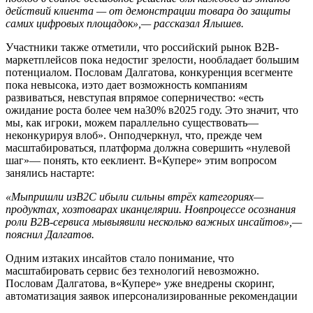
действий клиента — от демонстрации товара до защиты
самих цифровых площадок»,— рассказал Ялышев.
Участники также отметили, что российский рынок B2B-
маркетплейсов пока недостиг зрелости, нообладает большим
потенциалом. Пословам Далгатова, конкуренция всегменте
пока невысока, иэто дает возможность компаниям
развиваться, невступая впрямое соперничество: «есть
ожидание роста более чем на30% в2025 году. Это значит, что
мы, как игроки, можем параллельно существовать—
неконкурируя влоб». Онподчеркнул, что, прежде чем
масштабироваться, платформа должна совершить «нулевой
шаг»— понять, кто ееклиент. В«Купере» этим вопросом
занялись настарте:
«Мыпришли изB2C ибыли сильны втрёх категориях—
продуктах, хозтоварах иканцелярии. Новпроцессе осознания
роли
B2B-сервиса
мывыявили несколько важных инсайтов»,—
пояснил Далгатов.
Одним изтаких инсайтов стало понимание, что
масштабировать сервис без технологий невозможно.
Пословам Далгатова, в«Купере» уже внедрены скоринг,
автоматизация заявок иперсонализированные рекомендации