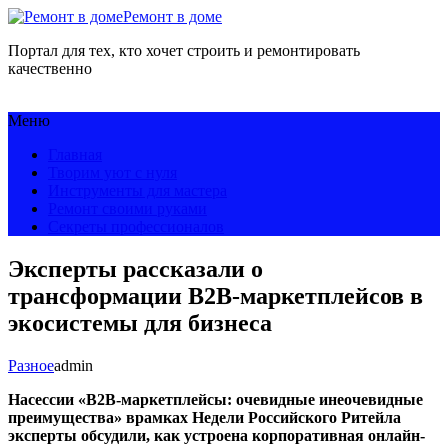
Ремонт в доме
Портал для тех, кто хочет строить и ремонтировать
качественно
Меню
Главная
Творим уют с нуля
Инструменты для мастера
Ремонт своими руками
Секреты профессионалов
Эксперты рассказали о
трансформации B2B-маркетплейсов в
экосистемы для бизнеса
Разное
admin
Насессии «
B2B-маркетплейсы
: очевидные инеочевидные
преимущества» врамках Недели Российского Ритейла
эксперты обсудили, как устроена корпоративная
онлайн-