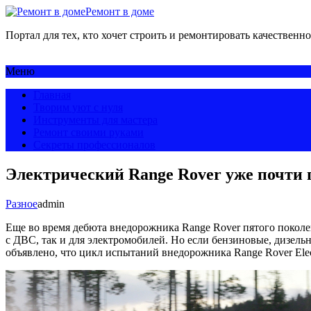
Ремонт в доме
Портал для тех, кто хочет строить и ремонтировать качественно
Меню
Главная
Творим уют с нуля
Инструменты для мастера
Ремонт своими руками
Секреты профессионалов
Электрический Range Rover уже почти 
Разное
admin
Еще во время дебюта внедорожника Range Rover пятого поколени
с ДВС, так и для электромобилей. Но если бензиновые, дизел
объявлено, что цикл испытаний внедорожника Range Rover Electr