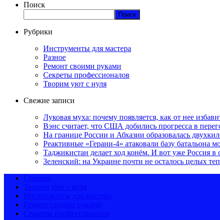
Поиск
Поиск
Рубрики
Инструменты для мастера
Разное
Ремонт своими руками
Секреты профессионалов
Творим уют с нуля
Свежие записи
Луковая муха: почему появляется, как от нее избавит
Вэнс считает, что США добились прогресса в пере
На границе России и Абхазии образовалась двухкил
Реактивные «Герани-4» атаковали базу батальона 
Таджикистан делает ход конём. И вот уже Россия в
Зеленский: на Украине почти не осталось целых те
Главная
Творим уют с нуля
Инструменты для мастера
Ремонт своими руками
Секреты профессионалов