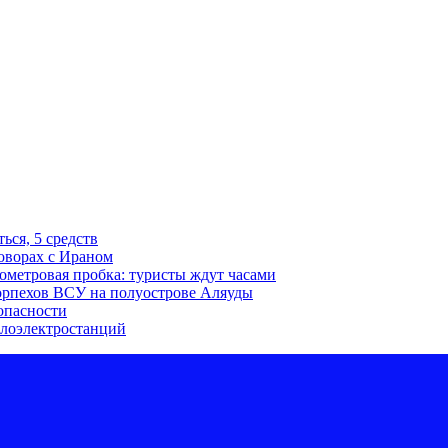
ься, 5 средств
говорах с Ираном
ометровая пробка: туристы ждут часами
морпехов ВСУ на полуострове Аляуды
 опасности
плоэлектростанций