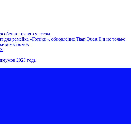
особенно нравятся летом
для ремейка «Готики», обновление Titan Quest II и не только
цвета костюмов
5X
имумов 2023 года