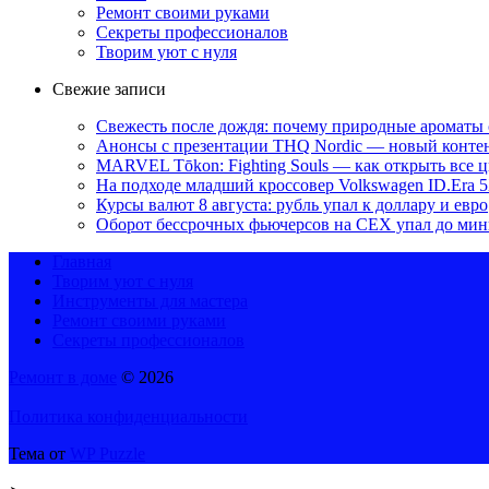
Ремонт своими руками
Секреты профессионалов
Творим уют с нуля
Свежие записи
Свежесть после дождя: почему природные ароматы 
Анонсы с презентации THQ Nordic — новый контент 
MARVEL Tōkon: Fighting Souls — как открыть все 
На подходе младший кроссовер Volkswagen ID.Era 
Курсы валют 8 августа: рубль упал к доллару и евро
Оборот бессрочных фьючерсов на CEX упал до мин
Главная
Творим уют с нуля
Инструменты для мастера
Ремонт своими руками
Секреты профессионалов
Ремонт в доме
© 2026
Политика конфиденциальности
Тема от
WP Puzzle