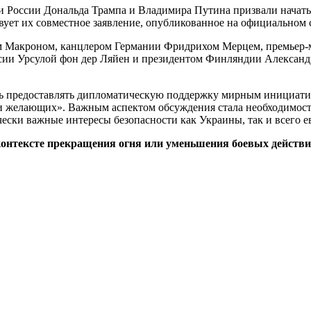
 России Дональда Трампа и Владимира Путина призвали начать
ует их совместное заявление, опубликованное на официальном с
м Макроном, канцлером Германии Фридрихом Мерцем, премьер
сии Урсулой фон дер Ляйен и президентом Финляндии Александ
ть предоставлять дипломатическую поддержку мирным инициати
и желающих». Важным аспектом обсуждения стала необходимост
ски важные интересы безопасности как Украины, так и всего е
контексте прекращения огня или уменьшения боевых дейст