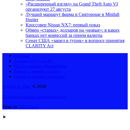
«Расширенный взгляд» на Grand Theft Auto VI
организуют 27 августа
Лучший маршрут фарма в Святороще в Mistfall
Hunter
Кроссовер Nissan NX7: первый показ
Обмен «старых» долларов на «новые»: в каких
банках нет комиссий за прием валюты
Сенат США «зашел в тупик» в вопросе принятия
CLARITY Act
Главная
Творим уют с нуля
Инструменты для мастера
Ремонт своими руками
Секреты профессионалов
Ремонт в доме
© 2026
Политика конфиденциальности
Тема от
WP Puzzle
➤