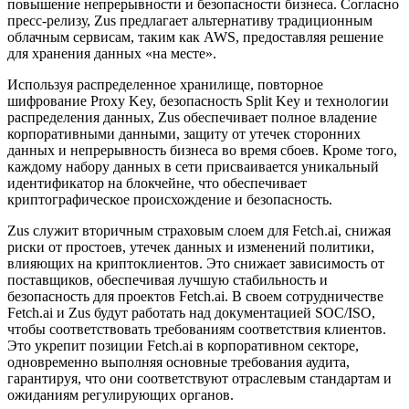
повышение непрерывности и безопасности бизнеса. Согласно
пресс-релизу, Zus предлагает альтернативу традиционным
облачным сервисам, таким как AWS, предоставляя решение
для хранения данных «на месте».
Используя распределенное хранилище, повторное
шифрование Proxy Key, безопасность Split Key и технологии
распределения данных, Zus обеспечивает полное владение
корпоративными данными, защиту от утечек сторонних
данных и непрерывность бизнеса во время сбоев. Кроме того,
каждому набору данных в сети присваивается уникальный
идентификатор на блокчейне, что обеспечивает
криптографическое происхождение и безопасность.
Zus служит вторичным страховым слоем для Fetch.ai, снижая
риски от простоев, утечек данных и изменений политики,
влияющих на криптоклиентов. Это снижает зависимость от
поставщиков, обеспечивая лучшую стабильность и
безопасность для проектов Fetch.ai. В своем сотрудничестве
Fetch.ai и Zus будут работать над документацией SOC/ISO,
чтобы соответствовать требованиям соответствия клиентов.
Это укрепит позиции Fetch.ai в корпоративном секторе,
одновременно выполняя основные требования аудита,
гарантируя, что они соответствуют отраслевым стандартам и
ожиданиям регулирующих органов.