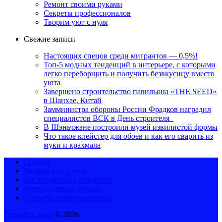
Ремонт своими руками
Секреты профессионалов
Творим уют с нуля
Свежие записи
Настоящих спецов среди мигрантов — 0,5%!
Топ-5 модных тенденций в интерьере, с которыми
легко переборщить и получить безвкусицу вместо
уюта
Завершено строительство павильона «THE SEED»
в Шанхае, Китай
Замминистра обороны России Фрадков наградил
специалистов ВСК в День строителя
В Шэньчжэне построили музей извилистой формы
Что такое клейстер для обоев и как его сварить из
муки и крахмала
Главная
Творим уют с нуля
Инструменты для мастера
Ремонт своими руками
Секреты профессионалов
Ремонт в доме
© 2026