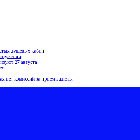
устых душевых кабин
ооружений
низуют 27 августа
er
ках нет комиссий за прием валюты