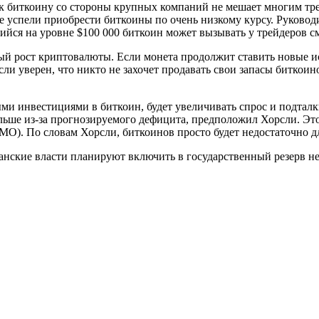
 к биткоину со стороны крупных компаний не мешает многим тре
 успели приобрести биткоины по очень низкому курсу. Руководи
ийся на уровне $100 000 биткоин может вызывать у трейдеров 
й рост криптовалюты. Если монета продолжит ставить новые ис
сли уверен, что никто не захочет продавать свои запасы биткои
 инвестициями в биткоин, будет увеличивать спрос и подталкив
ольше из-за прогнозируемого дефицита, предположил Хорсли. Это
O). По словам Хорсли, биткоинов просто будет недостаточно д
анские власти планируют включить в государственный резерв не