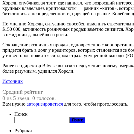
Хорсли опубликовал твит, где написал, что возросший интерес
крупных владельцев криптовалюты — ранних «китов», которые
биткоин из-за неопределенности, царящей на рынке. Колеблющ
По мнению Хорсли, ситуацию способен изменить стремительны
$150 000, активность розничных продаж заметно снизится. Хор
в ожидании дальнейшего роста.
Сокращение розничных продаж, одновременно с корпоративными
придется брать в долг у кредиторов, которых становится все б
у инвесторов появится синдром страха упущенной выгоды (FOM
Ранее гендиректор Bitwise выразил недоумение: почему америк
более разумным, удивился Хорсли.
Источник
Средний рейтинг
0 из 5 звезд. 0 голосов.
Вам нужно
авторизироваться
для того, чтобы проголосовать.
Поиск
Поиск
Рубрики