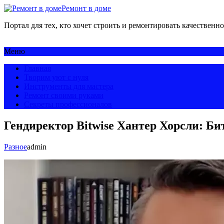
Ремонт в доме
Портал для тех, кто хочет строить и ремонтировать качественно
Меню
Главная
Творим уют с нуля
Инструменты для мастера
Ремонт своими руками
Секреты профессионалов
Гендиректор Bitwise Хантер Хорсли: Би
Разное
admin