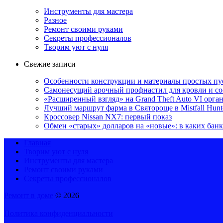
Инструменты для мастера
Разное
Ремонт своими руками
Секреты профессионалов
Творим уют с нуля
Свежие записи
Особенности конструкции и материалы простых п
Самонесущий арочный профнастил для кровли и с
«Расширенный взгляд» на Grand Theft Auto VI орга
Лучший маршрут фарма в Святороще в Mistfall Hunt
Кроссовер Nissan NX7: первый показ
Обмен «старых» долларов на «новые»: в каких бан
Главная
Творим уют с нуля
Инструменты для мастера
Ремонт своими руками
Секреты профессионалов
Ремонт в доме
© 2026
Политика конфиденциальности