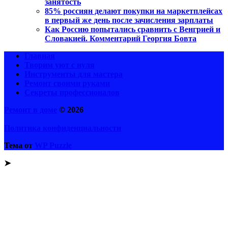
занятость
85% россиян делают покупки на маркетплейсах
в первый же день после зачисления зарплаты
Как Россию попытались сравнить с Венгрией и
Словакией. Комментарий Георгия Бовта
Главная
Творим уют с нуля
Инструменты для мастера
Ремонт своими руками
Секреты профессионалов
Ремонт в доме
© 2026
Политика конфиденциальности
Тема от
WP Puzzle
➤