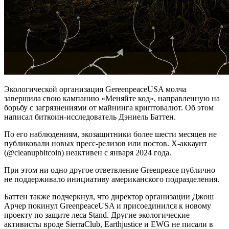
Экологической организация GereenpeaceUSA молча
завершила свою кампанию «Меняйте код», направленную на
борьбу с загрязнениями от майнинга криптовалют. Об этом
написал биткоин-исследователь Дэниель Баттен.
По его наблюдениям, экозащитники более шести месяцев не
публиковали новых пресс-релизов или постов. X-аккаунт
(@cleanupbitcoin) неактивен с января 2024 года.
При этом ни одно другое ответвление Greenpeace публично
не поддерживало инициативу американского подразделения.
Баттен также подчеркнул, что директор организации Джош
Арчер покинул GreenpeaceUSA и присоединился к новому
проекту по защите леса Stand. Другие экологические
активисты вроде SierraClub, Earthjustice и EWG не писали в