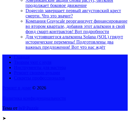
Американские акции снова растут, биткоин
продолжает боковое движение
Dogecoin завершает первый августовский крест
смерти. Что это значит?
Компания Grayscale реорганизует финансирование
во втором квартале, добавив этот альткоин в свой
фонд смарт-контрактов! Вот подробности
Для устоявшегося альткоина Solana (SOL) грядут
исторические перемены! Подготовлены два
важных предложения! Вот что нас ждёт
Главная
Творим уют с нуля
Инструменты для мастера
Ремонт своими руками
Секреты профессионалов
Ремонт в доме
© 2026
Политика конфиденциальности
Тема от
WP Puzzle
➤