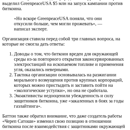
выделил GreenpeaceUSA $5 млн на запуск кампании против
биткоина.
«Но вскоре GreenpeaceUSA поняли, что они
откусили больше, чем могли прожевать», —
написал эксперт.
Организация ставила перед собой три главных вопроса, на
которые не смогла дать ответы:
Доводы о том, что биткоин вреден для окружающей
среды из-за повторного открытия законсервированных
электростанций на ископаемом топливе и применения
угля, оказались неверными.
Тактика организации основывалась на разжигании
морального возмущения против крупных корпораций,
которых можно пристыдить и заставить пойти на
«экологические уступки», но она не сработала.
Экоактивисты недооценили убежденность и силу
защитников биткоина, уже «закаленных в боях за годы
газлайтинга».
Баттон также обратил внимание, что даже создатель работы
«Череп Сатоши» изменил свою позицию в отношении
биткоина после взаимодействия с защитниками окружающей