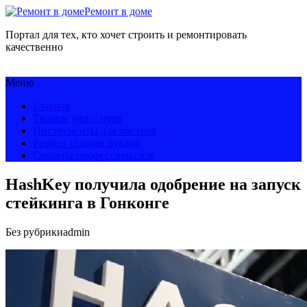
Ремонт в доме
Портал для тех, кто хочет строить и ремонтировать
качественно
Меню
Главная
Творим уют с нуля
Инструменты для мастера
Ремонт своими руками
Секреты профессионалов
HashKey получила одобрение на запуск
стейкинга в Гонконге
Без рубрики
admin