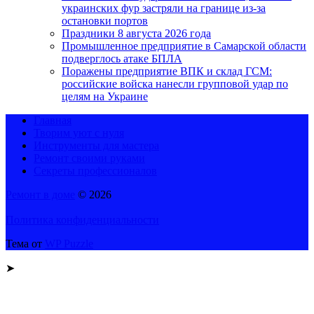
украинских фур застряли на границе из-за
остановки портов
Праздники 8 августа 2026 года
Промышленное предприятие в Самарской области
подверглось атаке БПЛА
Поражены предприятие ВПК и склад ГСМ:
российские войска нанесли групповой удар по
целям на Украине
Главная
Творим уют с нуля
Инструменты для мастера
Ремонт своими руками
Секреты профессионалов
Ремонт в доме
© 2026
Политика конфиденциальности
Тема от
WP Puzzle
➤