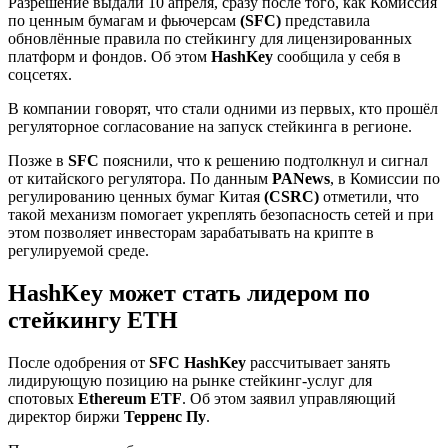
Разрешение выдали 10 апреля, сразу после того, как Комиссия
по ценным бумагам и фьючерсам
(SFC)
представила
обновлённые правила по стейкингу для лицензированных
платформ и фондов. Об этом
HashKey
сообщила у себя в
соцсетях.
В компании говорят, что стали одними из первых, кто прошёл
регуляторное согласование на запуск стейкинга в регионе.
Позже в
SFC
пояснили, что к решению подтолкнул и сигнал
от китайского регулятора. По данным
PANews
, в Комиссии по
регулированию ценных бумаг Китая
(CSRC)
отметили, что
такой механизм помогает укреплять безопасность сетей и при
этом позволяет инвесторам зарабатывать на крипте в
регулируемой среде.
HashKey может стать лидером по
стейкингу ETH
После одобрения от
SFC HashKey
рассчитывает занять
лидирующую позицию на рынке стейкинг-услуг для
спотовых
Ethereum ETF
. Об этом заявил управляющий
директор биржи
Терренс Пу
.