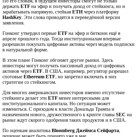
По его словам, в будущем инвесторы смогут не только
держать
ETF
на эфир и получать доход от стейкинга, но и
зарабатывать напрямую, стейкая
ETH
через платформу
HashKey
. Эти слова приводятся в переведённой версии
заявления.
Гонконг утвердил первые
ETF
на эфир и биткоин ещё в
апреле прошлого года. Тогда институционалам впервые
разрешили покупать цифровые активы через модель подписки
в натуральной форме.
В этом плане Гонконг обгоняет другие рынки. Здесь
инвесторы могут получать пассивный доход от цифровых
активов через
ETF
. В США, например, регулятор разрешил
спотовые
Ethereum ETF
, но запретил включать в них
стратегии со стейкингом.
Для многих американских инвесторов именно отсутствие
стейкинга делает эти
ETF
менее интересными для
институционального капитала. Но ситуация может
измениться. С приходом к власти Дональда Трампа и
назначением нового, дружественного к крипте главы
SEC
на
рынке ждут скорого одобрения таких продуктов и в США.
По оценкам аналитика
Bloomberg Джеймса Сейфарта
,
решение может быть принято уже в мае.