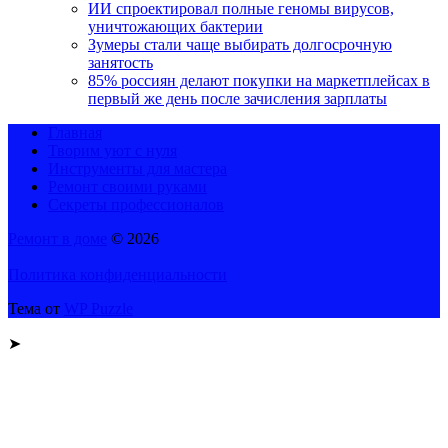
ИИ спроектировал полные геномы вирусов,
уничтожающих бактерии
Зумеры стали чаще выбирать долгосрочную
занятость
85% россиян делают покупки на маркетплейсах в
первый же день после зачисления зарплаты
Главная
Творим уют с нуля
Инструменты для мастера
Ремонт своими руками
Секреты профессионалов
Ремонт в доме
© 2026
Политика конфиденциальности
Тема от
WP Puzzle
➤