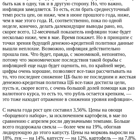
быть как в одну, так и в другую сторону. Но, что важно,
инфляция замедляется. То есть, если брать среднесуточный
темп роста цен, он ниже, чем в июне прошлого года, ниже,
чем в мае этого года. И, соответственно, пока по одной
неделе, конечно, делать далекоидущие выводы рано, но,
скорее всего, 12-месячный показатель инфляции тоже будет
несколько ниже, чем в мае. Время покажет. Но в принципе с
точки зрения будущей денежно-кредитной политики данные
вышли неплохие. Возможно, инфляция действительно
прошла пик. Что будет, правда, с экономикой, непонятно,
потому что экономические последствия такой борьбы с
инфляцией еще надо будет оценить, но, по крайней мере,
цифры очень хорошие, позволяют все-таки рассчитывать на
то, что последнее снижение ЦБ было не последним и жесткая
денежно-кредитная политика ЦБ все-таки достигла цели,
пусть и, скорее всего, с очень большой долей помощи как раз
валютного курса, то есть то, что рубль остается крепким, —
это тоже находит отражение в снижении уровня инфляции».
С начала года рост цен составил 3,56%. Цены на овощи
«борщевого набора», за исключением картофеля, в мае по
сравнению с апрелем росли двузначными темпами. Больше
всего подорожала свекла — более чем на 19%, обогнав
лидирующую до этого капусту. Цены на морковь выросли на
18%, лук — на 14%, капусту — на 12%, картофель — на 7,8%.