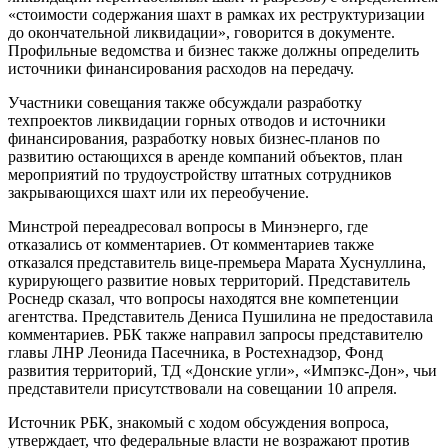
«стоимости содержания шахт в рамках их реструктуризации
до окончательной ликвидации», говорится в документе.
Профильные ведомства и бизнес также должны определить
источники финансирования расходов на передачу.
Участники совещания также обсуждали разработку
техпроектов ликвидации горных отводов и источники
финансирования, разработку новых бизнес-планов по
развитию остающихся в аренде компаний объектов, план
мероприятий по трудоустройству штатных сотрудников
закрывающихся шахт или их переобучение.
Минстрой переадресовал вопросы в Минэнерго, где
отказались от комментариев. От комментариев также
отказался представитель вице-премьера Марата Хуснуллина,
курирующего развитие новых территорий. Представитель
Роснедр сказал, что вопросы находятся вне компетенции
агентства. Представитель Дениса Пушилина не предоставила
комментариев. РБК также направил запросы представителю
главы ЛНР Леонида Пасечника, в Ростехнадзор, Фонд
развития территорий, ТД «Донские угли», «Импэкс-Дон», чьи
представители присутствовали на совещании 10 апреля.
Источник РБК, знакомый с ходом обсуждения вопроса,
утверждает, что федеральные власти не возражают против