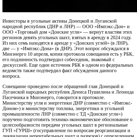
Инвесторы в угольные активы Донецкой и Луганской
народной республик (ДНР и ЛНР) — ООО «Импэкс-Дон» и
ООО «Торговый дом «Донские угли» — вернут властям этих
регионов девять угольных шахт, взятых в аренду в 2024 году.
Из них семь находятся в аренде у «Донских углей» (в ЛНР),
две — у «Импэкс-Дона» (в ДНР). Этот вопрос обсуждался в
Минэнерго 10 апреля, копия протокола совещания есть у РБК,
его подлинность подтвердил собеседник, знакомый с
дискуссией. Еще один источник РБК в одном из федеральных
ведомств также подтвердил факт обсуждения данного
вопроса.
Совещание проведено после обращений глав Донецкой и
Луганской народных республик Дениса Пушилина и Леонида
Пасечника в Минэнерго, говорится в протоколе.
Министерству угля и энергетики ДНР (совместно с «Импэкс-
Доном») и министерству топлива, энергетики и угольной
промышленности ЛНР (совместно с ТД «Донские угли»)
поручено подготовить технико-экономическое обоснование о
целесообразности передачи угольных шахт в региональные
ГУП «ГУРШ» (госуправление по вопросам реорганизации и
ликвидации нерентабельных шахт и разрезов) с определением