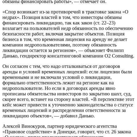
обязаны финансировать работы», — отмечает он.
«Спор возникает из-за противоречий в трактовке закона «О
недрах». Позиция властей в том, что инвесторы обязаны
финансировать ликвидацию, так как закон (ст. 22–23)
возлагает на пользователей недр обязанность по обеспечению
безопасности работ, включая закрытие объектов. Позиция
бизнеса в том, что временная лицензия на аренду не делает
компании недропользователями, поэтому обязанность
ликвидации остается за регионом», — объясняет Филипп
Данько, гендиректор консалтинговой компании O2 Consulting.
Он согласен с тем, что надо отталкиваться от договоров
аренды и условий временных лицензий: если лицензии были
временными и не включали условий о ликвидации,
формально ответственность лежит на регионе как на
недропользователе. Но если в договорах аренды явно
прописаны обязательства инвесторов по закрытию шахт, суд,
скорее всего, встанет на сторону властей. «В перспективе этот
кейс может привести к уточнению законодательства о статусе
временных лицензий и распределении ответственности за
ликвидацию объектов», — добавил Данько.
Алексей Винокуров, партнер юридического агентства
«Правовое содействие» в Донецке, говорит, что ст. 26 закона