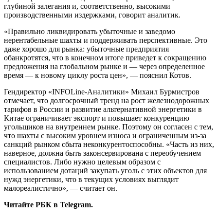
глубиной залегания и, соответственно, высокими
производственными издержками, говорит аналитик.
«Правильно ликвидировать убыточные и заведомо
нерентабельные шахты и поддерживать перспективные. Это
даже хорошо для рынка: убыточные предприятия
обанкротятся, что в конечном итоге приведет к сокращению
предложения на глобальном рынке и — через определенное
время — к новому циклу роста цен», — пояснил Котов.
Гендиректор «INFOLine-Аналитики» Михаил Бурмистров
отмечает, что долгосрочный тренд на рост железнодорожных
тарифов в России и развитие альтернативной энергетики в
Китае ограничивает экспорт и повышает конкуренцию
угольщиков на внутреннем рынке. Поэтому он согласен с тем,
что шахты с высоким уровнем износа и ограниченным из-за
санкций рынком сбыта неконкурентоспособны. «Часть из них,
наверное, должна быть законсервирована с переобучением
специалистов. Либо нужно целевым образом с
использованием дотаций закупать уголь с этих объектов для
нужд энергетики, что в текущих условиях выглядит
малореалистично», — считает он.
Читайте РБК в Telegram.