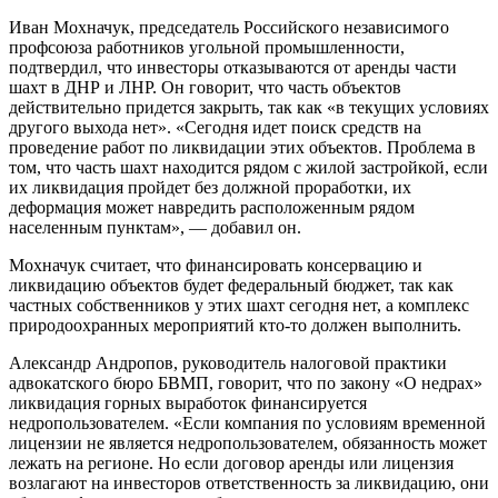
Иван Мохначук, председатель Российского независимого
профсоюза работников угольной промышленности,
подтвердил, что инвесторы отказываются от аренды части
шахт в ДНР и ЛНР. Он говорит, что часть объектов
действительно придется закрыть, так как «в текущих условиях
другого выхода нет». «Сегодня идет поиск средств на
проведение работ по ликвидации этих объектов. Проблема в
том, что часть шахт находится рядом с жилой застройкой, если
их ликвидация пройдет без должной проработки, их
деформация может навредить расположенным рядом
населенным пунктам», — добавил он.
Мохначук считает, что финансировать консервацию и
ликвидацию объектов будет федеральный бюджет, так как
частных собственников у этих шахт сегодня нет, а комплекс
природоохранных мероприятий кто-то должен выполнить.
Александр Андропов, руководитель налоговой практики
адвокатского бюро БВМП, говорит, что по закону «О недрах»
ликвидация горных выработок финансируется
недропользователем. «Если компания по условиям временной
лицензии не является недропользователем, обязанность может
лежать на регионе. Но если договор аренды или лицензия
возлагают на инвесторов ответственность за ликвидацию, они