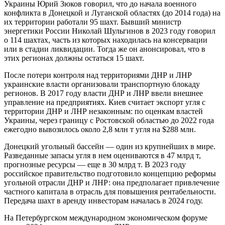
Украины Юрий Зюков говорил, что до начала военного
конфликта в Донецкой и Луганской областях (до 2014 года) на
их территории работали 95 шахт. Бывший министр
энергетики России Николай Шульгинов в 2023 году говорил
о 114 шахтах, часть из которых находилась на консервации
или в стадии ликвидации. Тогда же он анонсировал, что в
этих регионах должны остаться 15 шахт.
После потери контроля над территориями ДНР и ЛНР
украинские власти организовали транспортную блокаду
регионов. В 2017 году власти ДНР и ЛНР ввели внешнее
управление на предприятиях. Киев считает экспорт угля с
территории ДНР и ЛНР незаконным: по оценкам властей
Украины, через границу с Ростовской областью до 2022 года
ежегодно вывозилось около 2,8 млн т угля на $288 млн.
Донецкий угольный бассейн — один из крупнейших в мире.
Разведанные запасы угля в нем оцениваются в 47 млрд т,
прогнозные ресурсы — еще в 30 млрд т. В 2023 году
российское правительство подготовило концепцию реформы
угольной отрасли ДНР и ЛНР: она предполагает привлечение
частного капитала в отрасль для повышения рентабельности.
Передача шахт в аренду инвесторам началась в 2024 году.
На Петербургском международном экономическом форуме