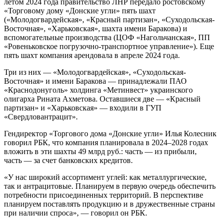
летом 2024 года правительство ЛНР передало ростовскому
«Торговому дому «Донские угли» пять шахт
(«Молодогвардейская», «Красный партизан», «Суходольская-
Восточная», «Харьковская», шахта имени Баракова) и
вспомогательные производства (ЦОФ «Нагольчанская», ПП
«Ровеньковское погрузочно-транспортное управление»). Еще
пять шахт компания арендовала в апреле 2024 года.
Три из них — «Молодогвардейская», «Суходольская-
Восточная» и имени Баракова — принадлежали ПАО
«Краснодонуголь» холдинга «Метинвест» украинского
олигарха Рината Ахметова. Оставшиеся две — «Красный
партизан» и «Харьковская» — входили в ГУП
«Свердловантрацит».
Гендиректор «Торгового дома «Донские угли» Илья Колесник
говорил РБК, что компания планировала в 2024–2028 годах
вложить в эти шахты 49 млрд руб.: часть — из прибыли,
часть — за счет банковских кредитов.
«У нас широкий ассортимент углей: как металлургические,
так и антрацитовые. Планируем в первую очередь обеспечить
потребности присоединенных территорий. В перспективе
планируем поставлять продукцию и в дружественные страны
при наличии спроса», — говорил он РБК.