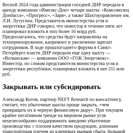
Весной 2024 года администрация соседней ДНР передала в
аренду компании «Импэкс-Дон» четыре шахты: «Комсомолец
Донбасса», «Прогресс», «Заря», а также Шахтоуправление им.
Л.И. Лутугина. Представитель министерства угля и
энергетики ДНР говорил, что инвестор в течение пяти лет
планировал вложить в них более 16 млрд руб.
Предполагалось, что средства будут направлены на
техперевооружение, капремонт и увеличение зарплат
сотрудников. В ходе прошлогоднего форума в Санкт-
Петербурге власти ДНР передали еще одну шахту —
«Волынская» — компании ООО «ГОК Энергококс».
Инвестор, по словам представителя министерства угля и
энергетики республики, планировал вложить в нее 211 млн
руб.
Закрывать или субсидировать
Александр Котов, партнер NEFT Research по консалтингу,
считает, что убыточные шахты проще закрыть, «чем
превращать их в черную финансовую дыру». При текущем
крайне негативном тренде на мировом рынке угля
нецелесообразно поддерживать заведомо убыточные
производства: с плохим качеством продукции, длинным
транспортным плечом до ключевых рынков сбыта, большой