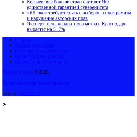
Косачев: все больше стран считают ЯО
единственной гарантией суверенитета
«Яблоко» требуют снять с выборов за экстремизм
и нарушение авторских прав
Эксперт: цена квадратного метра в Краснодаре
вырастет на 5−7%
Главная
Творим уют с нуля
Инструменты для мастера
Ремонт своими руками
Секреты профессионалов
Ремонт в доме
© 2026
Политика конфиденциальности
Тема от
WP Puzzle
➤