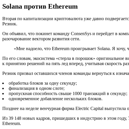
Solana против Ethereum
Вторая по капитализации криптовалюта уже давно подвергается
Резник.
Он объявил, что покинет команду ConsenSys и перейдет в ком
разочарование вектором развития сети.
«Мне надоело, что Ethereum проигрывает Solana. Я хочу, 
По его словам, экосистема «стерла в порошок» оригинальное в
к принятию решений на пять лед вперед, учитывая скорость р
Резник призвал оставшихся членов команды вернуться к изнача
обработка блоков за одну секунду;
финализация в одном слоте;
пропускная способность свыше 1000 транзакций в секунду;
одновременное добавление нескольких блоков.
Позднее на неделе венчурная фирма Electric Capital выпустила
Из 39 148 новых кадров, пришедших в индустрию в этом году, 76
Ethereum.