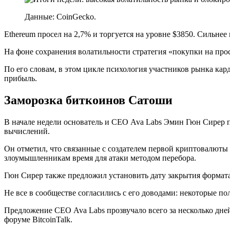
Данные: CoinGecko.
Ethereum просел на 2,7% и торгуется на уровне $3850. Сильне
На фоне сохранения волатильности стратегия «покупки на проса
По его словам, в этом цикле психология участников рынка кар
прибыль.
Заморозка биткоинов Сатоши
В начале недели основатель и СЕО Ava Labs Эмин Гюн Сирер 
вычислений.
Он отметил, что связанные с создателем первой криптовалюты
злоумышленникам время для атаки методом перебора.
Гюн Сирер также предложил установить дату закрытия формат
Не все в сообществе согласились с его доводами: некоторые 
Предложение СЕО Ava Labs прозвучало всего за несколько дне
форуме BitcoinTalk.