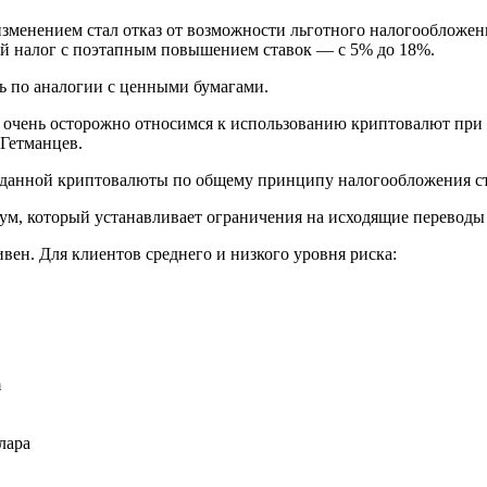
 изменением стал отказ от возможности льготного налогообло
й налог с поэтапным повышением ставок — с 5% до 18%.
ь по аналогии с ценными бумагами.
очень осторожно относимся к использованию криптовалют при н
Гетманцев.
роданной криптовалюты по общему принципу налогообложения с
, который устанавливает ограничения на исходящие переводы 
вен. Для клиентов среднего и низкого уровня риска:
m
лара