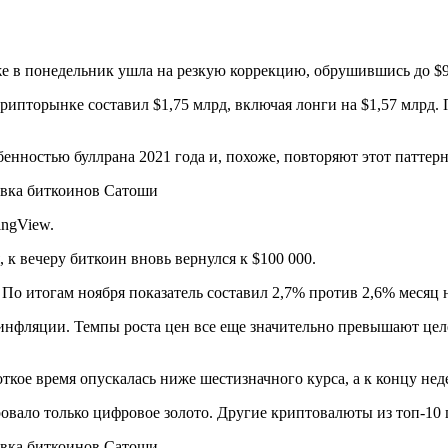
же в понедельник ушла на резкую коррекцию, обрушившись до $9
рипторынке составил $1,75 млрд, включая лонги на $1,57 млрд.
енностью буллрана 2021 года и, похоже, повторяют этот паттерн
ingView.
, к вечеру биткоин вновь вернулся к $100 000.
По итогам ноября показатель составил 2,7% против 2,6% месяц 
зинфляции. Темпы роста цен все еще значительно превышают цел
ткое время опускалась ниже шестизначного курса, а к концу нед
ало только цифровое золото. Другие криптовалюты из топ-10 п