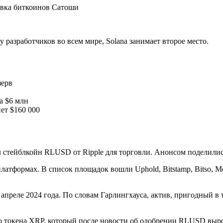
у разработчиков во всем мире, Solana занимает второе место.
зерв
а $6 млн
нет $160 000
 стейблкойн RLUSD от Ripple для торговли. Анонсом поделилис
атформах. В список площадок вошли Uphold, Bitstamp, Bitso, Mo
 апреле 2024 года. По словам Гарлингхауса, актив, пригодный в 
его токена XRP, который после новости об одобрении RLUSD выр