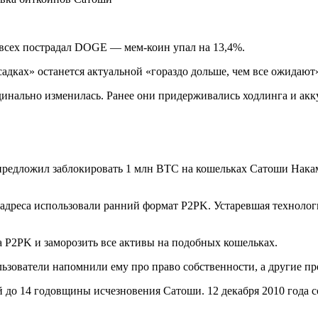
е всех пострадал DOGE — мем-коин упал на 13,4%.
дках» останется актуальной «гораздо дольше, чем все ожидают»,
динально изменилась. Ранее они придерживались ходлинга и акк
предложил заблокировать 1 млн BTC на кошельках Сатоши Накам
 адреса использовали ранний формат P2PK. Устаревшая технолог
а P2PK и заморозить все активы на подобных кошельках.
пользователи напомнили ему про право собственности, а другие
й до 14 годовщины исчезновения Сатоши. 12 декабря 2010 года 