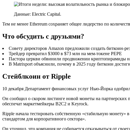
Данные: Electric Capital.
Тем не менее Ethereum сохраняет общее лидерство по количеств
Что обсудить с друзьями?
Совету директоров Amazon предложили создать биткоин-ре
Трейдер превратил $3000 в $73 млн на мем-токене PEPE
Пастора церкви обвинили продвижении криптопирамиды н
В Matrixport объяснили, почему в 2025 году биткоин достиг
Стейблкоин от Ripple
10 декабря Департамент финансовых услуг Нью-Йорка одобрил
Он сообщил о скором листинге новой монеты на партнерских пл
обеспечат маркетмейкеры B2C2 и Keyrock.
Ripple начала тестировать собственную «стабильную монету» в
стандартом для корпоративного сектора».
Он уточнил, что компания не собирается отказываться от сво