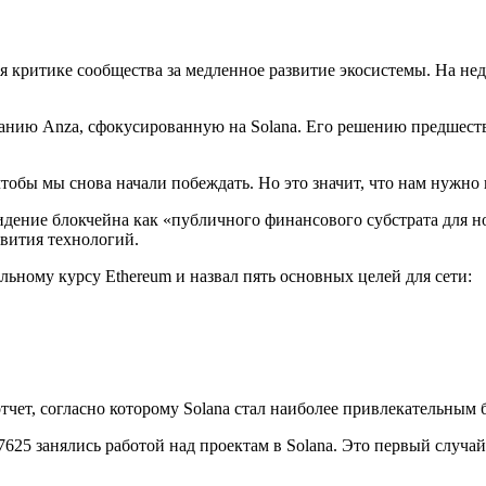
 критике сообщества за медленное развитие экосистемы. На нед
панию Anza, сфокусированную на Solana. Его решению предшест
чтобы мы снова начали побеждать. Но это значит, что нам нужно н
идение блокчейна как «публичного финансового субстрата для н
азвития технологий.
льному курсу Ethereum и назвал пять основных целей для сети:
 отчет, согласно которому Solana стал наиболее привлекательным
25 занялись работой над проектам в Solana. Это первый случай с