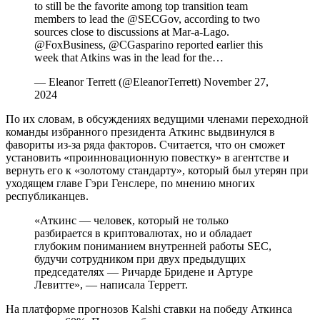
to still be the favorite among top transition team
members to lead the @SECGov, according to two
sources close to discussions at Mar-a-Lago.
@FoxBusiness, @CGasparino reported earlier this
week that Atkins was in the lead for the…
— Eleanor Terrett (@EleanorTerrett) November 27,
2024
По их словам, в обсуждениях ведущими членами переходной
команды избранного президента Аткинс выдвинулся в
фавориты из-за ряда факторов. Считается, что он сможет
установить «проинновационную повестку» в агентстве и
вернуть его к «золотому стандарту», который был утерян при
уходящем главе Гэри Генслере, по мнению многих
республиканцев.
«Аткинс — человек, который не только
разбирается в криптовалютах, но и обладает
глубоким пониманием внутренней работы SEC,
будучи сотрудником при двух предыдущих
председателях — Ричарде Бридене и Артуре
Левитте», — написала Терретт.
На платформе прогнозов Kalshi ставки на победу Аткинса