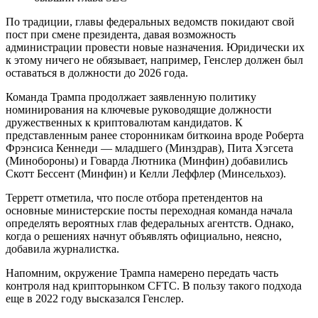
По традиции, главы федеральных ведомств покидают свой
пост при смене президента, давая возможность
администрации провести новые назначения. Юридически их
к этому ничего не обязывает, например, Генслер должен был
оставаться в должности до 2026 года.
Команда Трампа продолжает заявленную политику
номинирования на ключевые руководящие должности
дружественных к криптовалютам кандидатов. К
представленным ранее сторонникам биткоина вроде Роберта
Фрэнсиса Кеннеди — младшего (Минздрав), Пита Хэгсета
(Минобороны) и Говарда Лютника (Минфин) добавились
Скотт Бессент (Минфин) и Келли Леффлер (Минсельхоз).
Терретт отметила, что после отбора претендентов на
основные министерские посты переходная команда начала
определять вероятных глав федеральных агентств. Однако,
когда о решениях начнут объявлять официально, неясно,
добавила журналистка.
Напомним, окружение Трампа намерено передать часть
контроля над крипторынком CFTC. В пользу такого подхода
еще в 2022 году высказался Генслер.