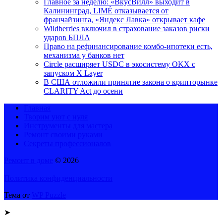
Главное за неделю: «ВкусВилл» выходит в
Калининград, LIMÉ отказывается от
франчайзинга, «Яндекс Лавка» открывает кафе
Wildberries включил в страхование заказов риски
ударов БПЛА
Право на рефинансирование комбо-ипотеки есть,
механизма у банков нет
Circle расширяет USDC в экосистему OKX с
запуском X Layer
В США отложили принятие закона о крипторынке
CLARITY Act до осени
Главная
Творим уют с нуля
Инструменты для мастера
Ремонт своими руками
Секреты профессионалов
Ремонт в доме
© 2026
Политика конфиденциальности
Тема от
WP Puzzle
➤