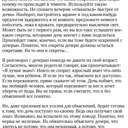
почему-то происходят в темноте. Используйте такую
возможность. Не спешите вечером «отвязаться» быстрее от
дочки. Наоборот, настройтесь заранее и под каким-нибудь
предлогом задержитесь в ее комнате, предложите немного
поболтать, лежа в кровати, предварительно выключив свет.
Может быть не с первого раза, но вы все-таки услышите кое-
какие секреты, которыми дочь захочет с вами поделиться.
Произойдет такое, конечно, если вы тоже будете искренней с
дочерью. Понятно, что секреты дочери должны остаться
секретами. На то они и секреты…
В разговорах с дочерью никогда не давите на свой возраст.
Согласитесь, многие родители говорят, как припечатывают:
«Я лучше знаю!» Никто не спорит: взрослый знает что-либо
лучше, чем ребенок. И если это так, объясните все доступно.
Если переживаете, прямо скажите об этом. Дочь поймет, что
вы любящий человек, который переживает за нее и хочет
уберечь от беды. Вы не правы, если считаете, что и без
объяснений все понятно.
Но, даже приложив все усилия для объяснений, будьте готовы
к тому, что дочь поступит по-своему. Ведь она получает свой
опыт. Возможно, вы вспылите по этому поводу. Понятно, что
нервы не железные. Но обязательно объясните дочери, что
злитесь не потому, что она нехорошая, а потому, что