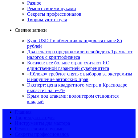
Разное
Ремонт своими руками
Секреты профессионалов
Творим уют с нуля
Свежие записи
Курс USDT в обменниках поднялся выше 85
рублей
Два сенатора предлолжили освободить Трампа от
налогов с криптобизнеса
Косачев: все больше стран считают ЯО
единственной гарантией суверенитета
«Яблоко» требуют снять с выборов за экстремизм
и нарушение авторских прав
Эксперт: цена квадратного метра в Краснодаре
вырастет на 5−7%
Крым под атаками: волонтером становится
каждый
Главная
Творим уют с нуля
Инструменты для мастера
Ремонт своими руками
Секреты профессионалов