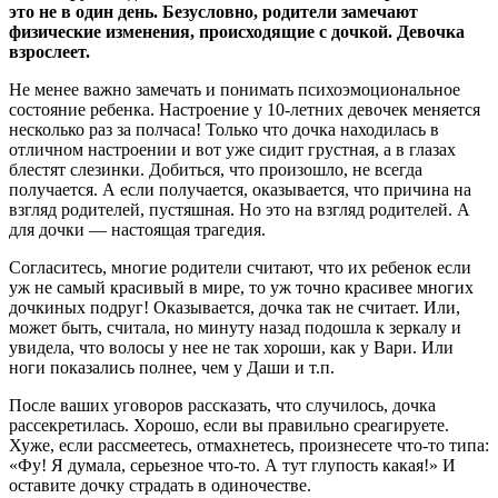
это не в один день. Безусловно, родители замечают
физические изменения, происходящие с дочкой. Девочка
взрослеет.
Не менее важно замечать и понимать психоэмоциональное
состояние ребенка. Настроение у 10-летних девочек меняется
несколько раз за полчаса! Только что дочка находилась в
отличном настроении и вот уже сидит грустная, а в глазах
блестят слезинки. Добиться, что произошло, не всегда
получается. А если получается, оказывается, что причина на
взгляд родителей, пустяшная. Но это на взгляд родителей. А
для дочки — настоящая трагедия.
Согласитесь, многие родители считают, что их ребенок если
уж не самый красивый в мире, то уж точно красивее многих
дочкиных подруг! Оказывается, дочка так не считает. Или,
может быть, считала, но минуту назад подошла к зеркалу и
увидела, что волосы у нее не так хороши, как у Вари. Или
ноги показались полнее, чем у Даши и т.п.
После ваших уговоров рассказать, что случилось, дочка
рассекретилась. Хорошо, если вы правильно среагируете.
Хуже, если рассмеетесь, отмахнетесь, произнесете что-то типа:
«Фу! Я думала, серьезное что-то. А тут глупость какая!» И
оставите дочку страдать в одиночестве.