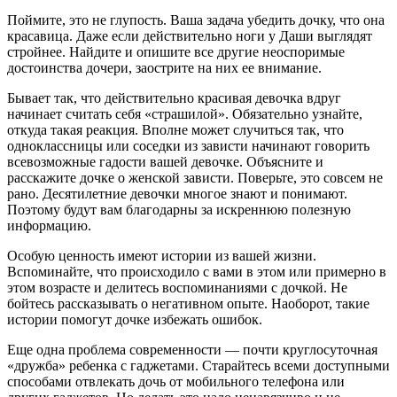
Поймите, это не глупость. Ваша задача убедить дочку, что она
красавица. Даже если действительно ноги у Даши выглядят
стройнее. Найдите и опишите все другие неоспоримые
достоинства дочери, заострите на них ее внимание.
Бывает так, что действительно красивая девочка вдруг
начинает считать себя «страшилой». Обязательно узнайте,
откуда такая реакция. Вполне может случиться так, что
одноклассницы или соседки из зависти начинают говорить
всевозможные гадости вашей девочке. Объясните и
расскажите дочке о женской зависти. Поверьте, это совсем не
рано. Десятилетние девочки многое знают и понимают.
Поэтому будут вам благодарны за искреннюю полезную
информацию.
Особую ценность имеют истории из вашей жизни.
Вспоминайте, что происходило с вами в этом или примерно в
этом возрасте и делитесь воспоминаниями с дочкой. Не
бойтесь рассказывать о негативном опыте. Наоборот, такие
истории помогут дочке избежать ошибок.
Еще одна проблема современности — почти круглосуточная
«дружба» ребенка с гаджетами. Старайтесь всеми доступными
способами отвлекать дочь от мобильного телефона или