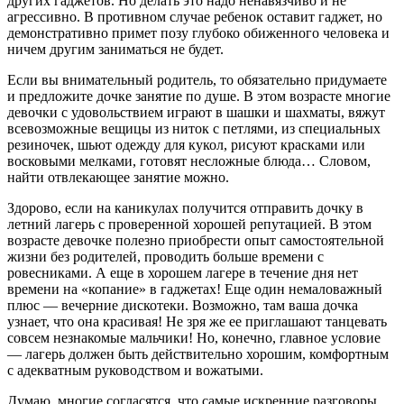
других гаджетов. Но делать это надо ненавязчиво и не
агрессивно. В противном случае ребенок оставит гаджет, но
демонстративно примет позу глубоко обиженного человека и
ничем другим заниматься не будет.
Если вы внимательный родитель, то обязательно придумаете
и предложите дочке занятие по душе. В этом возрасте многие
девочки с удовольствием играют в шашки и шахматы, вяжут
всевозможные вещицы из ниток с петлями, из специальных
резиночек, шьют одежду для кукол, рисуют красками или
восковыми мелками, готовят несложные блюда… Словом,
найти отвлекающее занятие можно.
Здорово, если на каникулах получится отправить дочку в
летний лагерь с проверенной хорошей репутацией. В этом
возрасте девочке полезно приобрести опыт самостоятельной
жизни без родителей, проводить больше времени с
ровесниками. А еще в хорошем лагере в течение дня нет
времени на «копание» в гаджетах! Еще один немаловажный
плюс — вечерние дискотеки. Возможно, там ваша дочка
узнает, что она красивая! Не зря же ее приглашают танцевать
совсем незнакомые мальчики! Но, конечно, главное условие
— лагерь должен быть действительно хорошим, комфортным
с адекватным руководством и вожатыми.
Думаю, многие согласятся, что самые искренние разговоры