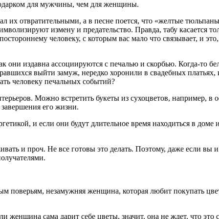
подарком для мужчины, чем для женщины.
ал их отвратительными, а в песне поется, что «желтые тюльпаны
 символизируют измену и предательство. Правда, табу касается т
стороннему человеку, с которым вас мало что связывает, и это, 
ак они издавна ассоциируются с печалью и скорбью. Когда-то б
авшихся выйти замуж, нередко хоронили в свадебных платьях, и 
лать человеку печальных событий?
ерьеров. Можно встретить букеты из сухоцветов, например, в оф
 завершения его жизни.
гетикой, и если они будут длительное время находиться в доме 
вать и проч. Не все готовы это делать. Поэтому, даже если вы и
получателями.
рым поверьям, незамужняя женщина, которая любит покупать цвет
ли женщина сама дарит себе цветы, значит, она не ждет, что это