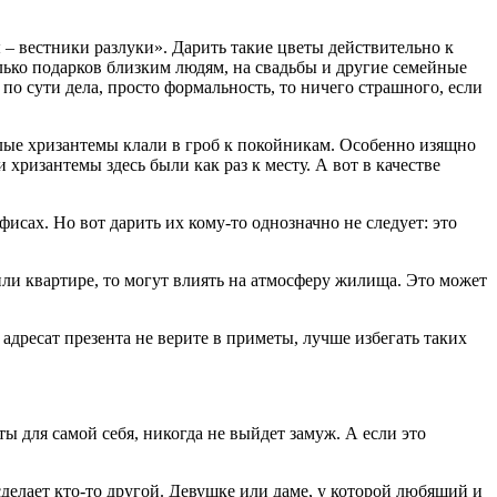
 – вестники разлуки». Дарить такие цветы действительно к
олько подарков близким людям, на свадьбы и другие семейные
по сути дела, просто формальность, то ничего страшного, если
елые хризантемы клали в гроб к покойникам. Особенно изящно
хризантемы здесь были как раз к месту. А вот в качестве
исах. Но вот дарить их кому-то однозначно не следует: это
или квартире, то могут влиять на атмосферу жилища. Это может
 адресат презента не верите в приметы, лучше избегать таких
ы для самой себя, никогда не выйдет замуж. А если это
 сделает кто-то другой. Девушке или даме, у которой любящий и