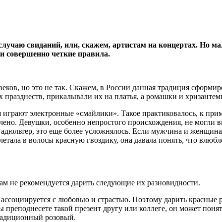
учаю свиданий, или, скажем, артистам на концертах. Но мало
 и совершенно четкие правила.
еков, но это не так. Скажем, в России данная традиция сформир
их празднеств, прикалывали их на платья, а ромашки и хризант
ня играют электронные «смайлики». Такое практиковалось, к пр
ено. Девушки, особенно непростого происхождения, не могли в
 адюльтер, это еще более усложнялось. Если мужчина и женщина 
летала в волосы красную гвоздику, она давала понять, что влюбл
там не рекомендуется дарить следующие их разновидности.
 ассоциируется с любовью и страстью. Поэтому дарить красные р
 преподнесете такой презент другу или коллеге, он может понят
традиционный розовый.