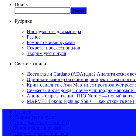
Поиск
Поиск
Рубрики
Инструменты для мастера
Разное
Ремонт своими руками
Секреты профессионалов
Творим уют с нуля
Свежие записи
Достигла ли Cardano (ADA) дна? Аналитическая ко
Одинокий майнер биткоинов, вопреки всем прогноза
Криптоаналитик Али Мартинес прогнозирует рост 
Свежесть после дождя: почему природные ароматы 
Анонсы с презентации THQ Nordic — новый контент 
MARVEL Tōkon: Fighting Souls — как открыть все 
Главная
Творим уют с нуля
Инструменты для мастера
Ремонт своими руками
Секреты профессионалов