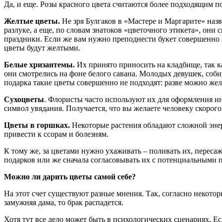
Да, и еще. Розы красного цвета считаются более подходящим 
Желтые цветы.
Не зря Булгаков в «Мастере и Маргарите» назв
разлуке, а еще, по словам знатоков «цветочного этикета», они
праздники. Если же вам нужно преподнести букет совершенно по
цветы будут желтыми.
Белые хризантемы.
Их принято приносить на кладбище, так к
они смотрелись на фоне белого савана. Молодых девушек, собир
подарка такие цветы совершенно не подходят: разве можно же
Сухоцветы
. Флористы часто используют их для оформления инт
символ увядания. Получается, что вы желаете человеку скорого
Цветы в горшках.
Некоторые растения обладают сложной энер
привести к ссорам и болезням.
К тому же, за цветами нужно ухаживать – поливать их, пересажи
подарков или же сначала согласовывать их с потенциальными 
Можно ли дарить цветы самой себе?
На этот счет существуют разные мнения. Так, согласно некото
замужняя дама, то брак распадется.
Хотя тут все дело может быть в психологических сценариях. Ес