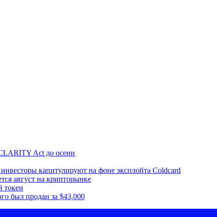
CLARITY Act до осени
инвесторы капитулируют на фоне эксплойта Coldcard
ется август на крипторынке
й токен
го был продан за $43,000