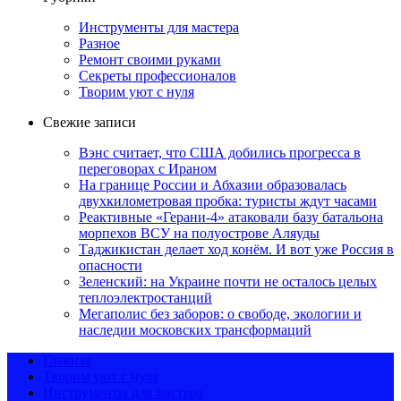
Инструменты для мастера
Разное
Ремонт своими руками
Секреты профессионалов
Творим уют с нуля
Свежие записи
Вэнс считает, что США добились прогресса в
переговорах с Ираном
На границе России и Абхазии образовалась
двухкилометровая пробка: туристы ждут часами
Реактивные «Герани-4» атаковали базу батальона
морпехов ВСУ на полуострове Аляуды
Таджикистан делает ход конём. И вот уже Россия в
опасности
Зеленский: на Украине почти не осталось целых
теплоэлектростанций
Мегаполис без заборов: о свободе, экологии и
наследии московских трансформаций
Главная
Творим уют с нуля
Инструменты для мастера