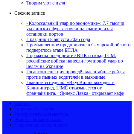
Творим уют с нуля
Свежие записи
«Колоссальный удар по экономике»: 7,7 тысячи
украинских фур застряли на границе из-за
остановки портов
Праздники 8 августа 2026 года
Промышленное предприятие в Самарской области
подверглось атаке БПЛА
Поражены предприятие ВПК и склад ГСМ:
российские войска нанесли групповой удар по
целям на Украине
Госавтоинспекция проведёт масштабные рейды
против пьяных водителей в выходные
Главное за неделю: «ВкусВилл» выходит в
Калининград, LIMÉ отказывается от
франчайзинга, «Яндекс Лавка» открывает кафе
Главная
Творим уют с нуля
Инструменты для мастера
Ремонт своими руками
Секреты профессионалов