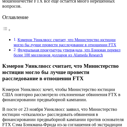
мошенничестве FTX всё ещё остаётся много нерешённых
вопросов.
Оглавление
Кэмерон Уинклвосс считает, что Министерство юстиции
могло бы лучше провести расследование в отношении FTX
Федеральная прокуратура утверждала, что Бэнкман перевел
более 100 миллионов долларов из Alameda Research
Кэмерон Уинклвосс считает, что Министерство
юстиции могло бы лучше провести
расследование в отношении FTX
Кэмерон Уинклвосс хочет, чтобы Министерство юстиции
США повторно рассмотрело отклоненные обвинения FTX в
финансировании предвыборной кампании.
В посте от 23 ноября Уинклвосс заявил, что Министерство
юстиции «отказалось» расследовать обвинения в
финансировании предвыборной кампании против основателя
FTX Сэма Бэнкмана-Фрида из-за соглашения об экстрадиции