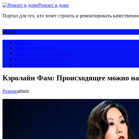
Ремонт в доме
Портал для тех, кто хочет строить и ремонтировать качественно
Меню
Главная
Творим уют с нуля
Инструменты для мастера
Ремонт своими руками
Секреты профессионалов
Кэролайн Фам: Происходящее можно на
Разное
admin