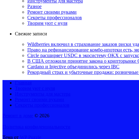
Инструменты для мастера
Разное
Ремонт своими руками
Секреты профессионалов
Творим уют с нуля
Свежие записи
Wildberries включил в страхование заказов риски у
Право на рефинансирование комбо-ипотеки есть, ме
Circle расширяет USDC в экосистему OKX с запуск
В США отложили принятие закона о крипторынке 
Cardano и Injective объединились через IBC
Рекордный страх и убыточные продажи: розничные 
Главная
Творим уют с нуля
Инструменты для мастера
Ремонт своими руками
Секреты профессионалов
Ремонт в доме
© 2026
Политика конфиденциальности
Тема от
WP Puzzle