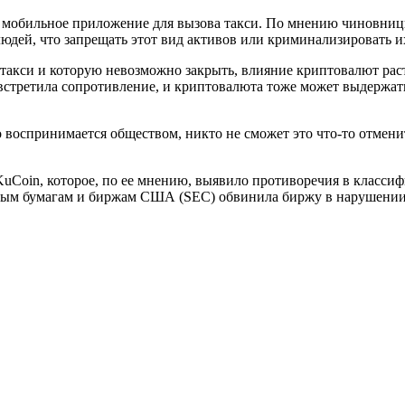
й мобильное приложение для вызова такси. По мнению чиновни
юдей, что запрещать этот вид активов или криминализировать и
 такси и которую невозможно закрыть, влияние криптовалют рас
стретила сопротивление, и криптовалюта тоже может выдержать
 воспринимается обществом, никто не сможет это что-то отменит
uCoin, которое, по ее мнению, выявило противоречия в класси
ным бумагам и биржам США (SEC) обвинила биржу в нарушении 