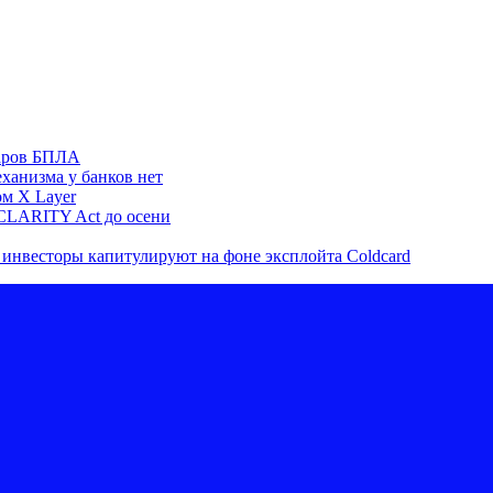
даров БПЛА
ханизма у банков нет
ом X Layer
CLARITY Act до осени
инвесторы капитулируют на фоне эксплойта Coldcard