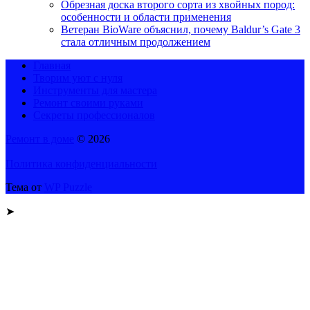
Обрезная доска второго сорта из хвойных пород:
особенности и области применения
Ветеран BioWare объяснил, почему Baldur’s Gate 3
стала отличным продолжением
Главная
Творим уют с нуля
Инструменты для мастера
Ремонт своими руками
Секреты профессионалов
Ремонт в доме
© 2026
Политика конфиденциальности
Тема от
WP Puzzle
➤