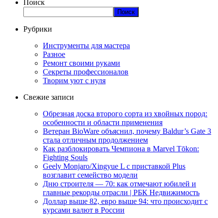
Поиск
Поиск
Рубрики
Инструменты для мастера
Разное
Ремонт своими руками
Секреты профессионалов
Творим уют с нуля
Свежие записи
Обрезная доска второго сорта из хвойных пород:
особенности и области применения
Ветеран BioWare объяснил, почему Baldur’s Gate 3
стала отличным продолжением
Как разблокировать Чемпиона в Marvel Tōkon:
Fighting Souls
Geely Monjaro/Xingyue L с приставкой Plus
возглавит семейство модели
Дню строителя — 70: как отмечают юбилей и
главные рекорды отрасли | РБК Недвижимость
Доллар выше 82, евро выше 94: что происходит с
курсами валют в России