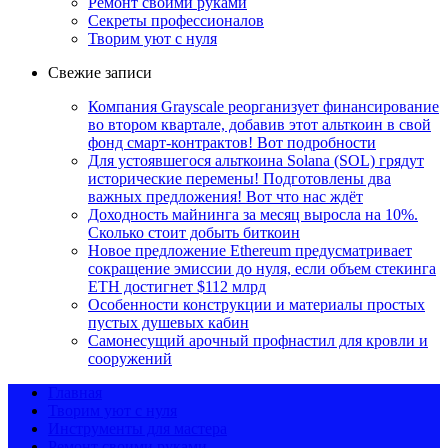
Ремонт своими руками
Секреты профессионалов
Творим уют с нуля
Свежие записи
Компания Grayscale реорганизует финансирование
во втором квартале, добавив этот альткоин в свой
фонд смарт-контрактов! Вот подробности
Для устоявшегося альткоина Solana (SOL) грядут
исторические перемены! Подготовлены два
важных предложения! Вот что нас ждёт
Доходность майнинга за месяц выросла на 10%.
Сколько стоит добыть биткоин
Новое предложение Ethereum предусматривает
сокращение эмиссии до нуля, если объем стекинга
ETH достигнет $112 млрд
Особенности конструкции и материалы простых
пустых душевых кабин
Самонесущий арочный профнастил для кровли и
сооружений
Главная
Творим уют с нуля
Инструменты для мастера
Ремонт своими руками