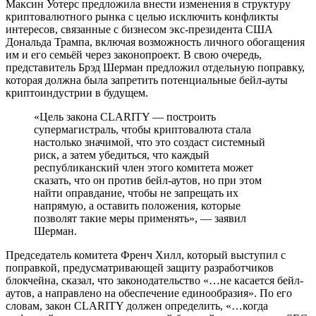
Максин Уотерс предложила внести изменения в структуру
криптовалютного рынка с целью исключить конфликты
интересов, связанные с бизнесом экс-президента США
Дональда Трампа, включая возможность личного обогащения
им и его семьёй через законопроект. В свою очередь,
представитель Брэд Шерман предложил отдельную поправку,
которая должна была запретить потенциальные бейл-ауты
криптоиндустрии в будущем.
«Цель закона CLARITY — построить
супермагистраль, чтобы криптовалюта стала
настолько значимой, что это создаст системный
риск, а затем убедиться, что каждый
республиканский член этого комитета может
сказать, что он против бейл-аутов, но при этом
найти оправдание, чтобы не запрещать их
напрямую, а оставить положения, которые
позволят такие меры применять», — заявил
Шерман.
Председатель комитета Френч Хилл, который выступил с
поправкой, предусматривающей защиту разработчиков
блокчейна, сказал, что законодательство «…не касается бейл-
аутов, а направлено на обеспечение единообразия». По его
словам, закон CLARITY должен определить, «…когда